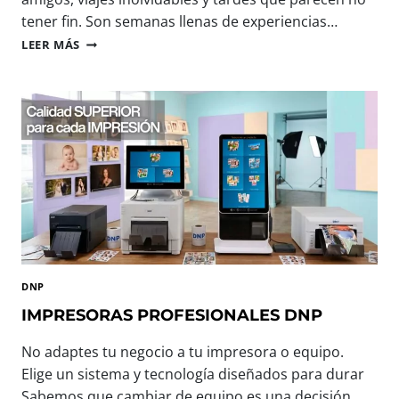
tener fin. Son semanas llenas de experiencias…
B
LEER MÁS
I
E
N
V
E
N
I
D
O
,
V
E
R
DNP
A
N
IMPRESORAS PROFESIONALES DNP
O
:
No adaptes tu negocio a tu impresora o equipo.
T
Elige un sistema y tecnología diseñados para durar
E
Sabemos que cambiar de equipo es una decisión
C