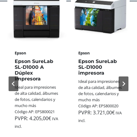
S
A
E
A
S
R
N
S
F
A
W
E
L
I
C
Ó
S
T
G
S
O
I
+
P
C
Epson
Epson
G
A
A
O
R
Epson SureLab
Epson SureLab
S
L
A
SL-D1000 A
SL-D1000
D
L
Dúplex
impresora
E
E
E
impresora
S
Ideal para impresiones
3
G
T
Ideal para impresiones
de alta calidad, álbumes
5
A
A
de alta calidad, álbumes
de fotos, calendarios y
M
N
N
de fotos, calendarios y
mucho más
M
A
A
mucho más
Código AP: EPS800020
:
A
V
Código AP: EPS800021
PVPR:
3.721,00
€
C
IVA
P
I
PVPR:
4.205,00
€
O
IVA
incl.
P
D
L
incl.
H
A
O
O
D
R