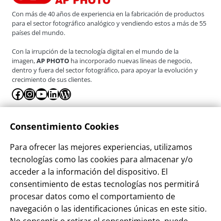
Con más de 40 años de experiencia en la fabricación de productos
para el sector fotográfico analógico y vendiendo estos a más de 55
países del mundo.
Con la irrupción de la tecnología digital en el mundo de la
imagen,
AP PHOTO
ha incorporado nuevas líneas de negocio,
dentro y fuera del sector fotográfico, para apoyar la evolución y
crecimiento de sus clientes.
Facebook
Instagram
YouTube
LinkedIn
WordPress
La Empresa
Consentimiento Cookies
¿Quienes somos?
Para ofrecer las mejores experiencias, utilizamos
Contacto
tecnologías como las cookies para almacenar y/o
Sostenibilidad
acceder a la información del dispositivo. El
consentimiento de estas tecnologías nos permitirá
Blog
procesar datos como el comportamiento de
Alta Cliente
navegación o las identificaciones únicas en este sitio.
Aviso Legal