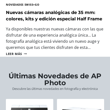
T
A
T
NOVEDADES SWISS+GO
O
V
O
G
E
Nuevas cámaras analógicas de 35 mm:
F
R
R
O
colores, kits y edición especial Half Frame
A
O
T
F
S
O
Ya disponibles nuestras nuevas cámaras con las que
Í
W
G
disfrutar de una experiencia analógica única… La
A
I
R
:
fotografía analógica está viviendo un nuevo auge y
S
Á
L
S
F
queremos que tus clientes disfruten de esta…
A
+
I
N
LEER MÁS
S
G
C
U
N
O
O
E
U
:
D
V
E
E
E
A
Últimas Novedades de AP
V
L
E
S
A
R
Photo
U
C
S
E
R
Á
Descubre las últimas novedades en fotografía y electrónica
C
G
O
M
Á
A
P
A
M
L
A
R
A
O
A
R
P