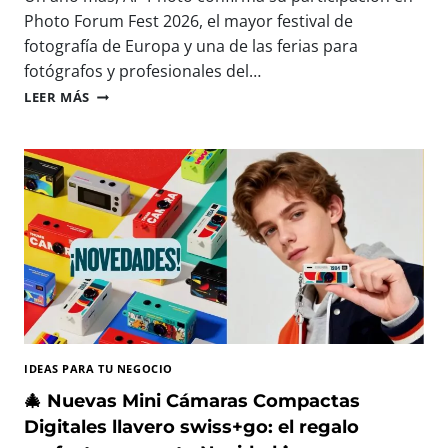
A
E
Photo Forum Fest 2026, el mayor festival de
R
S
fotografía de Europa y una de las ferias para
A
D
fotógrafos y profesionales del…
C
N
A
A
P
LEER MÁS
P
P
T
P
U
H
R
O
A
T
R
O
,
E
I
S
M
T
P
A
R
R
I
Á
M
P
IDEAS PARA TU NEGOCIO
I
R
R
E
🎄 Nuevas Mini Cámaras Compactas
Y
S
Digitales llavero swiss+go: el regalo
D
E