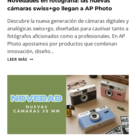
Novedades en fotografía: las nuevas
A
:
cámaras swiss+go llegan a AP Photo
S
N
C
O
Descubre la nueva generación de cámaras digitales y
O
S
analógicas swiss+go, diseñadas para cautivar tanto a
M
V
P
fotógrafos aficionados como a profesionales. En AP
E
A
M
Photo apostamos por productos que combinan
C
O
innovación, diseño…
T
S
N
A
LEER MÁS
E
O
S
N
V
D
E
E
I
L
D
G
M
A
I
A
D
T
Y
E
A
O
S
L
R
E
E
E
N
S
V
F
L
E
O
L
N