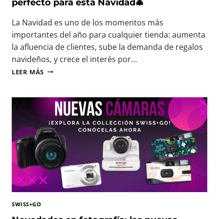
I
perfecto para esta Navidad🎄
N
S
T
F
La Navidad es uno de los momentos más
E
R
E
importantes del año para cualquier tienda: aumenta
U
N
la afluencia de clientes, sube la demanda de regalos
T
P
navideños, y crece el interés por…
A
H
R
🎄
O
LEER MÁS
C
N
T
A
U
O
D
E
F
A
V
O
M
A
R
O
S
U
M
M
M
E
I
F
N
N
E
T
I
S
O
C
T
Á
2
M
0
SWISS+GO
A
2
R
6