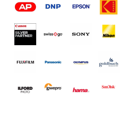
L
H
A
L
F
F
R
A
M
E