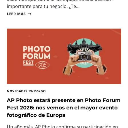
N
importante para tu negocio. ¿Te…
O
I
LEER MÁS
L
M
O
P
G
R
Í
E
A
S
I
O
M
R
P
A
R
S
E
P
S
R
C
O
I
F
N
NOVEDADES SWISS+GO
E
D
S
AP Photo estará presente en Photo Forum
I
I
Fest 2026: nos vemos en el mayor evento
B
O
L
fotográfico de Europa
N
E
A
P
Un año más, AP Photo confirma su participación en
L