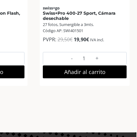
swiss+go
on Flash,
Swiss+Pro 400-27 Sport, Cámara
desechable
27 fotos, Sumergible a 3mts.
Código AP: SWI401501
El
El
PVPR:
29,50
€
19,90
€
IVA incl.
precio
precio
original
actual
Swiss+Pro
era:
es:
400-
29,50€.
19,90€.
27
to
Añadir al carrito
Sport,
Cámara
desechable
cantidad
e