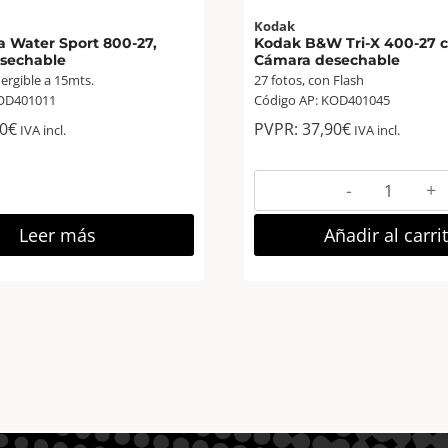
Kodak
a Water Sport 800-27,
Kodak B&W Tri-X 400-27 c
sechable
Cámara desechable
ergible a 15mts.
27 fotos, con Flash
KOD401011
Código AP: KOD401045
0
€
PVPR:
37,90
€
IVA incl.
IVA incl.
Kodak
B&W
Tri-
Leer más
Añadir al carri
X
400-
27
con
Flash,
Cámara
desechabl
cantidad