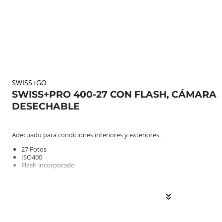
SWISS+GO
SWISS+PRO 400-27 CON FLASH, CÁMARA
DESECHABLE
Adecuado para condiciones interiores y exteriores. ... E
Adecuado para condiciones interiores y exteriores.
27 Fotos
ISO400
Flash incorporado