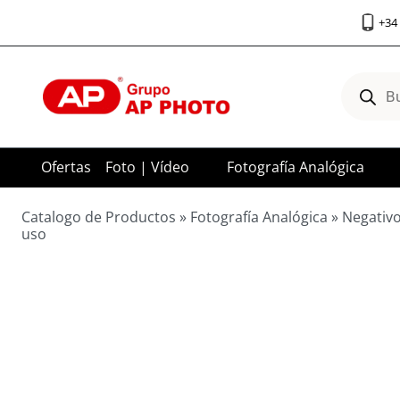
Saltar
+34 
al
contenido
Búsqued
de
product
Ofertas
Foto | Vídeo
Fotografía Analógica
Catalogo de Productos
»
Fotografía Analógica
»
Negativo
uso