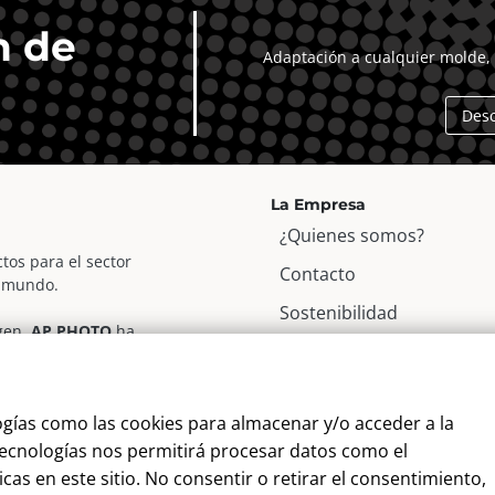
n de
Adaptación a cualquier molde, 
Des
La Empresa
¿Quienes somos?
tos para el sector
Contacto
l mundo.
Sostenibilidad
agen,
AP PHOTO
ha
Blog
r fotográfico, para apoyar
Alta Cliente
ogías como las cookies para almacenar y/o acceder a la
Aviso Legal
 tecnologías nos permitirá procesar datos como el
Términos y Condiciones
as en este sitio. No consentir o retirar el consentimiento,