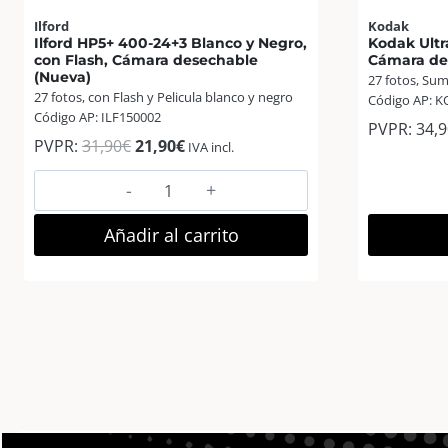
Ilford
Kodak
Ilford HP5+ 400-24+3 Blanco y Negro,
Kodak Ultr
con Flash, Cámara desechable
Cámara de
(Nueva)
27 fotos, Sum
27 fotos, con Flash y Pelicula blanco y negro
Código AP: 
Código AP: ILF150002
PVPR:
34,9
El
El
PVPR:
31,90
€
21,90
€
IVA incl.
precio
precio
Ilford
original
actual
HP5+
era:
es:
400-
Añadir al carrito
31,90€.
21,90€.
24+3
Blanco
y
Negro,
con
Flash,
Cámara
desechable