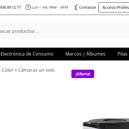
Acceso Profes
936 09 12 77
Lun – Vie: 9AM – 6PM
Contactar
a
os
Electrónica de Consumo
Marcos | Álbumes
Pilas
 Color
»
Cámaras un solo
¡Oferta!