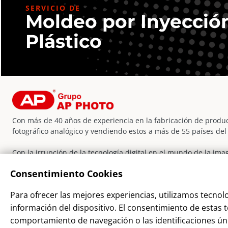
(Nueva)
SERVICIO DE
Moldeo por Inyecció
cantidad
Plástico
Con más de 40 años de experiencia en la fabricación de produc
fotográfico analógico y vendiendo estos a más de 55 países de
Con la irrupción de la tecnología digital en el mundo de la im
incorporado nuevas líneas de negocio, dentro y fuera del secto
Consentimiento Cookies
la evolución y crecimiento de sus clientes.
Facebook
Instagram
YouTube
LinkedIn
WordPress
Para ofrecer las mejores experiencias, utilizamos tecnol
información del dispositivo. El consentimiento de estas
comportamiento de navegación o las identificaciones únic