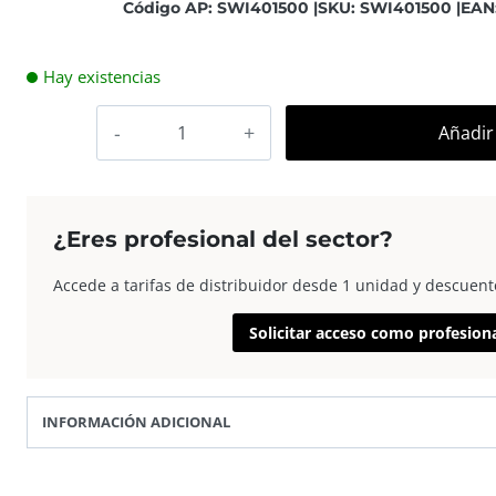
Código AP: SWI401500 |
SKU: SWI401500 |
EAN
Hay existencias
Swiss+Pro
Añadir 
400-
27
con
Flash,
¿Eres profesional del sector?
Cámara
desechable
Accede a tarifas de distribuidor desde 1 unidad y descuent
cantidad
Solicitar acceso como profesion
INFORMACIÓN ADICIONAL