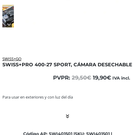
SWISS+GO
SWISS+PRO 400-27 SPORT, CÁMARA DESECHABLE
El
El
PVPR:
29,50
€
19,90
€
IVA incl.
precio
precio
original
actual
era:
es:
Para usar en exteriores y con luz del día ... El contenido 
Para usar en exteriores y con luz del día
29,50€.
19,90€.
Código AP: SWI401501 |
SKU: SWI401501 |