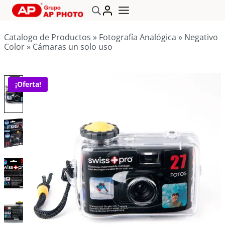
Saltar
al
contenido
Catalogo de Productos
»
Fotografía Analógica
»
Negativo
Color
»
Cámaras un solo uso
¡Oferta!