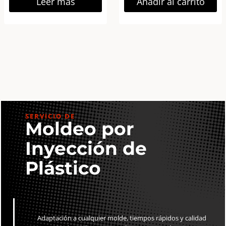
Leer más
Añadir al carrito
con
Flash,
Cámara
desechable
Nuevo
Modelo
cantidad
SERVICIO DE
Moldeo por
Inyección de
Plástico
Adaptación a cualquier molde, tiempos rápidos y calidad