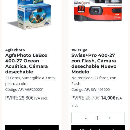
cantidad
Flash,
Cámara
desechable
(Nueva)
cantidad
AgfaPhoto
swiss+go
AgfaPhoto LeBox
Swiss+Pro 400-27
400-27 Ocean
con Flash, Cámara
Acuática, Cámara
desechable Nuevo
desechable
Modelo
27 Fotos, Sumergible a 3 mts,
No reciclada, 27 fotos, con
pelicula color
Flash
Código AP: AGF250001
Código AP: SWI401505
El
El
PVPR:
28,80
€
PVPR:
28,70
€
14,90
€
IVA incl.
IVA
precio
precio
incl.
original
actual
Swiss+Pro
era:
es:
400-
28,70€.
14,90€
27