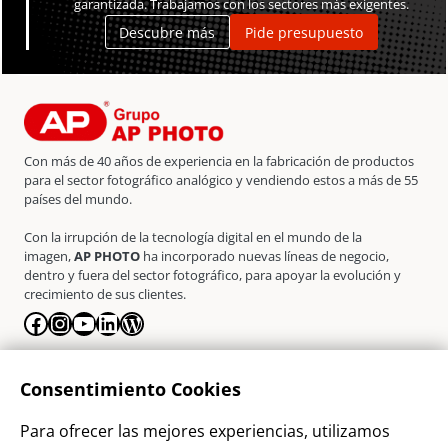
garantizada. Trabajamos con los sectores más exigentes.
Descubre más
Pide presupuesto
Con más de 40 años de experiencia en la fabricación de productos
para el sector fotográfico analógico y vendiendo estos a más de 55
países del mundo.
Con la irrupción de la tecnología digital en el mundo de la
imagen,
AP PHOTO
ha incorporado nuevas líneas de negocio,
dentro y fuera del sector fotográfico, para apoyar la evolución y
crecimiento de sus clientes.
Facebook
Instagram
YouTube
LinkedIn
WordPress
La Empresa
Consentimiento Cookies
¿Quienes somos?
Para ofrecer las mejores experiencias, utilizamos
Contacto