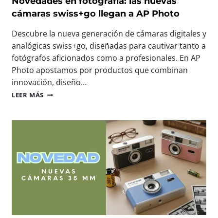
Novedades en fotografía: las nuevas
A
:
cámaras swiss+go llegan a AP Photo
S
N
C
O
Descubre la nueva generación de cámaras digitales y
O
S
analógicas swiss+go, diseñadas para cautivar tanto a
M
V
P
fotógrafos aficionados como a profesionales. En AP
E
A
M
Photo apostamos por productos que combinan
C
O
innovación, diseño…
T
S
N
A
LEER MÁS
E
O
S
N
V
D
E
E
I
L
D
G
M
A
I
A
D
T
Y
E
A
O
S
L
R
E
E
E
N
S
V
F
L
E
O
L
N