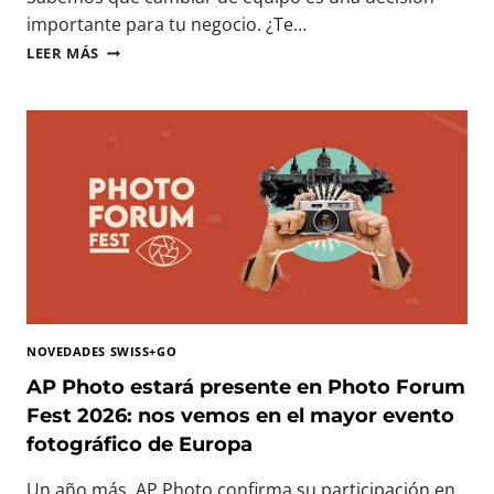
N
importante para tu negocio. ¿Te…
O
I
LEER MÁS
L
M
O
P
G
R
Í
E
A
S
I
O
M
R
P
A
R
S
E
P
S
R
C
O
I
F
N
NOVEDADES SWISS+GO
E
D
S
AP Photo estará presente en Photo Forum
I
I
Fest 2026: nos vemos en el mayor evento
B
O
L
fotográfico de Europa
N
E
A
P
Un año más, AP Photo confirma su participación en
L