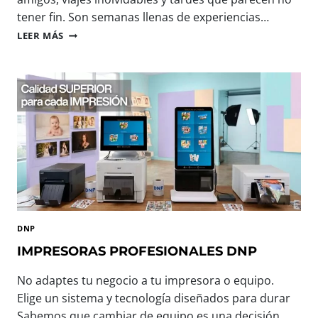
tener fin. Son semanas llenas de experiencias…
B
LEER MÁS
I
E
N
V
E
N
I
D
O
,
V
E
R
DNP
A
N
IMPRESORAS PROFESIONALES DNP
O
:
No adaptes tu negocio a tu impresora o equipo.
T
Elige un sistema y tecnología diseñados para durar
E
Sabemos que cambiar de equipo es una decisión
C