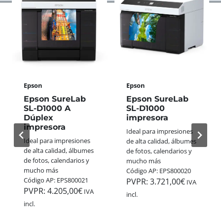
S
A
E
A
S
R
N
S
F
A
W
E
L
I
C
Ó
S
T
G
S
O
I
+
P
C
Epson
Epson
G
A
A
O
R
Epson SureLab
Epson SureLab
S
L
A
SL-D1000 A
SL-D1000
D
L
Dúplex
impresora
E
E
E
impresora
S
Ideal para impresiones
3
G
T
Ideal para impresiones
de alta calidad, álbumes
5
A
A
de alta calidad, álbumes
de fotos, calendarios y
M
N
N
de fotos, calendarios y
mucho más
M
A
A
mucho más
Código AP: EPS800020
:
A
V
Código AP: EPS800021
PVPR:
3.721,00
€
C
IVA
P
I
PVPR:
4.205,00
€
O
IVA
incl.
P
D
L
incl.
H
A
O
O
D
R