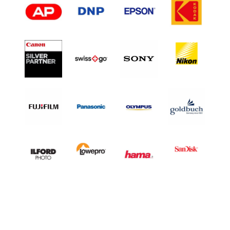
L
H
A
L
F
F
R
A
M
E