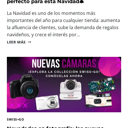
I
perfecto para esta Navidad🎄
N
S
T
F
La Navidad es uno de los momentos más
E
R
E
importantes del año para cualquier tienda: aumenta
U
N
la afluencia de clientes, sube la demanda de regalos
T
P
navideños, y crece el interés por…
A
H
R
🎄
O
LEER MÁS
C
N
T
A
U
O
D
E
F
A
V
O
M
A
R
O
S
U
M
M
M
E
I
F
N
N
E
T
I
S
O
C
T
Á
2
M
0
SWISS+GO
A
2
R
6