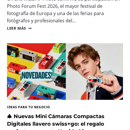
A
E
Photo Forum Fest 2026, el mayor festival de
R
S
fotografía de Europa y una de las ferias para
A
D
fotógrafos y profesionales del…
C
N
A
A
P
LEER MÁS
P
P
T
P
U
H
R
O
A
T
R
O
,
E
I
S
M
T
P
A
R
R
I
Á
M
P
IDEAS PARA TU NEGOCIO
I
R
R
E
🎄 Nuevas Mini Cámaras Compactas
Y
S
Digitales llavero swiss+go: el regalo
D
E