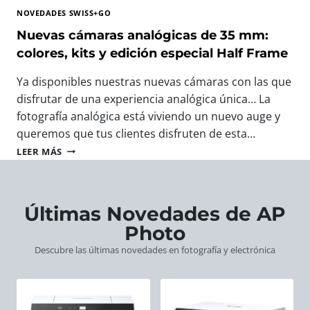
T
A
T
NOVEDADES SWISS+GO
O
V
O
G
E
Nuevas cámaras analógicas de 35 mm:
F
R
R
O
colores, kits y edición especial Half Frame
A
O
T
F
S
O
Ya disponibles nuestras nuevas cámaras con las que
Í
W
G
disfrutar de una experiencia analógica única… La
A
I
R
:
fotografía analógica está viviendo un nuevo auge y
S
Á
L
S
F
queremos que tus clientes disfruten de esta…
A
+
I
N
LEER MÁS
S
G
C
U
N
O
O
E
U
:
D
V
E
E
E
A
Últimas Novedades de AP
V
L
E
S
A
R
Photo
U
C
S
E
R
Á
Descubre las últimas novedades en fotografía y electrónica
C
G
O
M
Á
A
P
A
M
L
A
R
A
O
A
R
P