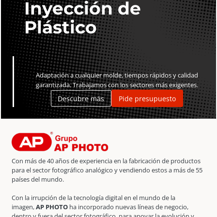
Inyección de
Plástico
Adaptación a cualquier molde, tiempos rápidos y calidad
garantizada. Trabajamos con los sectores más exigentes.
Descubre más
Pide presupuesto
Con más de 40 años de experiencia en la fabricación de productos
para el sector fotográfico analógico y vendiendo estos a más de 55
países del mundo.
Con la irrupción de la tecnología digital en el mundo de la
imagen,
AP PHOTO
ha incorporado nuevas líneas de negocio,
dentro y fuera del sector fotográfico, para apoyar la evolución y