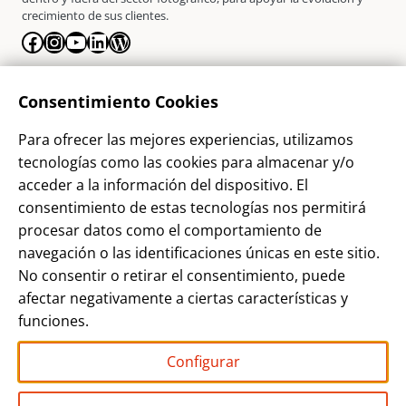
crecimiento de sus clientes.
Facebook
Instagram
YouTube
LinkedIn
WordPress
La Empresa
Consentimiento Cookies
¿Quienes somos?
Para ofrecer las mejores experiencias, utilizamos
Contacto
tecnologías como las cookies para almacenar y/o
Sostenibilidad
acceder a la información del dispositivo. El
consentimiento de estas tecnologías nos permitirá
Blog
procesar datos como el comportamiento de
Alta Cliente
navegación o las identificaciones únicas en este sitio.
Aviso Legal
No consentir o retirar el consentimiento, puede
afectar negativamente a ciertas características y
Términos y Condiciones
funciones.
Política de privacidad
Configurar