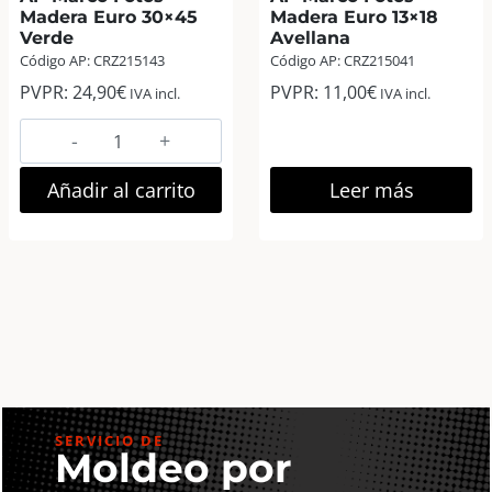
Madera Euro 30×45
Madera Euro 13×18
Verde
Avellana
Código AP: CRZ215143
Código AP: CRZ215041
PVPR:
24,90
€
PVPR:
11,00
€
IVA incl.
IVA incl.
AP
Marco
Fotos
Añadir al carrito
Leer más
Madera
Euro
30×45
Verde
cantidad
SERVICIO DE
Moldeo por