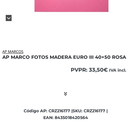
AP MARCOS
AP MARCO FOTOS MADERA EURO III 40×50 ROSA
PVPR:
33,50
€
IVA incl.
El contenido está contraído. Activar el Show More botón p
Código AP: CRZ216177 |
SKU: CRZ216177 |
EAN: 8435018420564