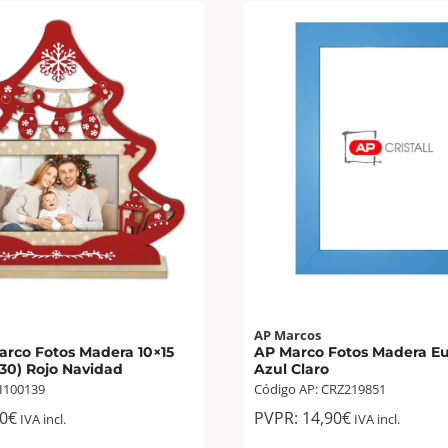
AP Marcos
arco Fotos Madera 10×15
AP Marco Fotos Madera Eu
30) Rojo Navidad
Azul Claro
BI100139
Código AP: CRZ219851
0
€
PVPR:
14,90
€
IVA incl.
IVA incl.