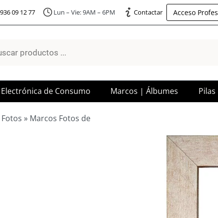
Acceso Profes
936 09 12 77
Lun – Vie: 9AM – 6PM
Contactar
a
os
Electrónica de Consumo
Marcos | Álbumes
Pilas
 Fotos
»
Marcos Fotos de