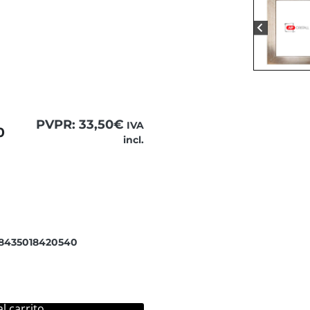
PVPR:
33,50
€
IVA
0
incl.
 para ver el contenido completo.
 8435018420540
l carrito