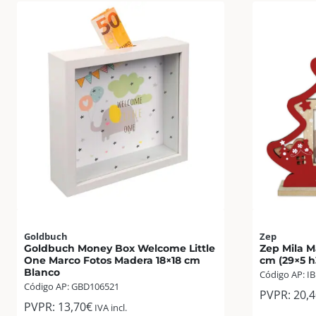
Goldbuch
Zep
Goldbuch Money Box Welcome Little
Zep Mila M
One Marco Fotos Madera 18×18 cm
cm (29×5 h
Blanco
Código AP: I
Código AP: GBD106521
PVPR:
20,4
PVPR:
13,70
€
IVA incl.