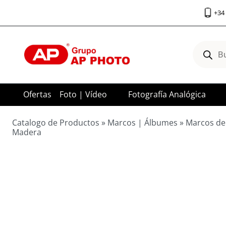
Saltar
+34 
al
contenido
Búsqued
de
product
Ofertas
Foto | Vídeo
Fotografía Analógica
Catalogo de Productos
»
Marcos | Álbumes
»
Marcos de
Madera