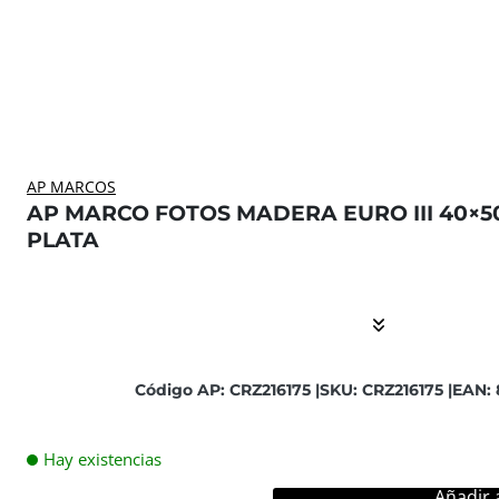
AP MARCOS
AP MARCO FOTOS MADERA EURO III 40×5
PLATA
El contenido está contraído. Activar el Show More botón
Código AP: CRZ216175 |
SKU: CRZ216175 |
EAN:
Hay existencias
Añadir a