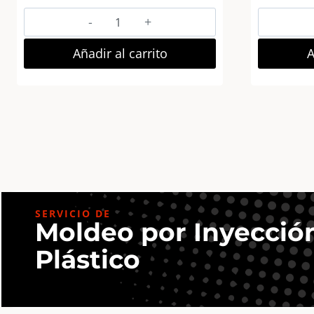
Goldbuch
Money
Box
Añadir al carrito
A
Welcome
Little
One
Marco
Fotos
Madera
18×18
cm
Blanco
SERVICIO DE
Moldeo por Inyecció
cantidad
Plástico