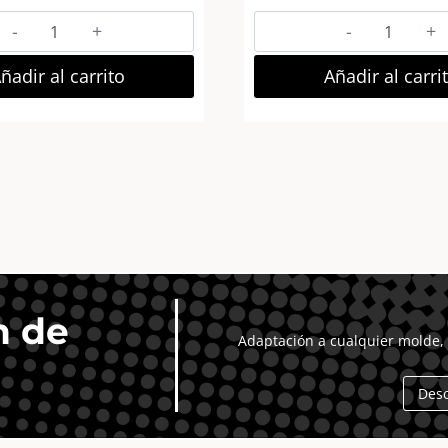
Zep
AP
Mila
Marco
Marco
Fotos
ñadir al carrito
Añadir al carri
Fotos
Madera
Madera
Euro
10×15
II
cm
24×30
(29×5
Azul
h30)
Claro
Rojo
cantidad
Navidad
cantidad
n de
Adaptación a cualquier molde, 
Des