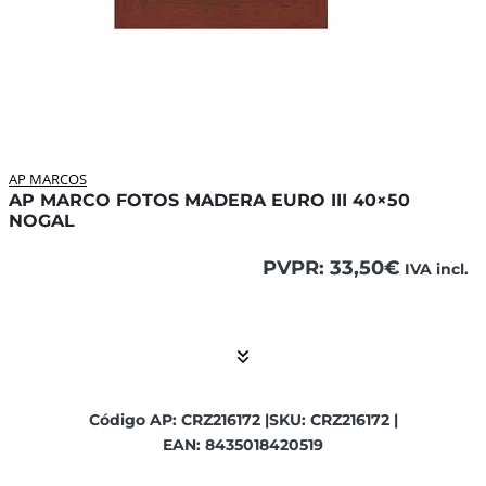
AP MARCOS
AP MARCO FOTOS MADERA EURO III 40×50
NOGAL
PVPR:
33,50
€
IVA incl.
El contenido está contraído. Activar el Show More botón p
Código AP: CRZ216172 |
SKU: CRZ216172 |
EAN: 8435018420519