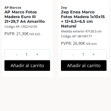
AP Marcos
Zep
AP Marco Fotos
Zep Enea Marco
Madera Euro III
Fotos Madera 1x10x15
21×29,7 A4 Amarillo
+ 12×6.5×6.5 cm
Natural
Código AP: CRZ216105
Medida exterior 47×28,5 cm
PVPR:
21,30
€
IVA incl.
Código AP: IBI100177
PVPR:
26,90
€
IVA incl.
AP
Zep
Marco
Enea
Fotos
Marco
Añadir al carrito
Añadir al carrito
Madera
Fotos
Euro
Madera
III
1x10x15
21×29,7
+
A4
12×6.5×6.5
Amarillo
cm
cantidad
Natural