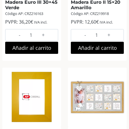
Madera Euro III 30×45
Madera Euro II 15×20
Verde
Amarillo
Código AP: CRZ216163
Código AP: CRZ219918
PVPR:
36,20
€
PVPR:
12,60
€
IVA incl.
IVA incl.
AP
AP
Marco
Marco
Fotos
Fotos
Añadir al carrito
Añadir al carrito
Madera
Madera
Euro
Euro
III
II
30×45
15×20
Verde
Amarillo
cantidad
cantidad