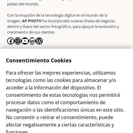
países del mundo.
Con la irrupción de la tecnología digital en el mundo de la
imagen,
AP PHOTO
ha incorporado nuevas líneas de negocio,
dentro y fuera del sector fotográfico, para apoyar la evolución y
crecimiento de sus clientes.
Facebook
Instagram
YouTube
LinkedIn
WordPress
La Empresa
Consentimiento Cookies
¿Quienes somos?
Para ofrecer las mejores experiencias, utilizamos
Contacto
tecnologías como las cookies para almacenar y/o
Sostenibilidad
acceder a la información del dispositivo. El
consentimiento de estas tecnologías nos permitirá
Blog
procesar datos como el comportamiento de
Alta Cliente
navegación o las identificaciones únicas en este sitio.
Aviso Legal
No consentir o retirar el consentimiento, puede
afectar negativamente a ciertas características y
Términos y Condiciones
funciones.