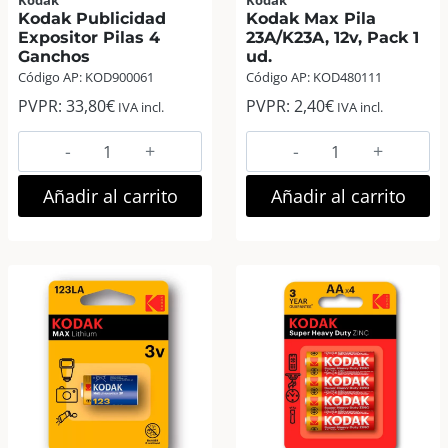
Kodak
Kodak
Kodak Publicidad
Kodak Max Pila
Expositor Pilas 4
23A/K23A, 12v, Pack 1
Ganchos
ud.
Código AP: KOD900061
Código AP: KOD480111
PVPR:
33,80
€
PVPR:
2,40
€
IVA incl.
IVA incl.
Kodak
Kodak
Publicidad
Max
Expositor
Pila
Añadir al carrito
Añadir al carrito
Pilas
23A/K23A,
4
12v,
Ganchos
Pack
cantidad
1
ud.
cantidad