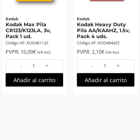
Kodak
Kodak
Kodak Max Pila
Kodak Heavy Duty
CR123/K123LA, 3v,
Pila AA/KAAHZ, 1.5v,
Pack 1 ud.
Pack 4 uds.
Código AP: KOD481120
Código AP: KOD484425
PVPR:
10,00
€
PVPR:
2,10
€
IVA incl.
IVA incl.
Kodak
Kodak
Max
Heavy
Pila
Duty
Añadir al carrito
Añadir al carrito
CR123/K123LA,
Pila
3v,
AA/KAAHZ,
Pack
1.5v,
1
Pack
ud.
4
cantidad
uds.
cantidad