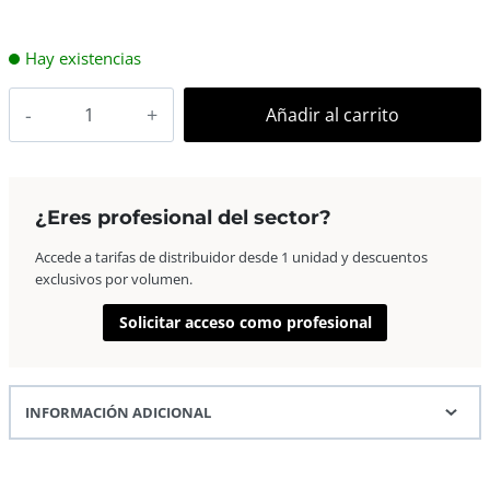
Hay existencias
Varta
Añadir al carrito
Pila
Alcalina
Longlife
Power
¿Eres profesional del sector?
LR03
Accede a tarifas de distribuidor desde 1 unidad y descuentos
AAA
exclusivos por volumen.
Pack
4+4
Solicitar acceso como profesional
u.
cantidad
INFORMACIÓN ADICIONAL