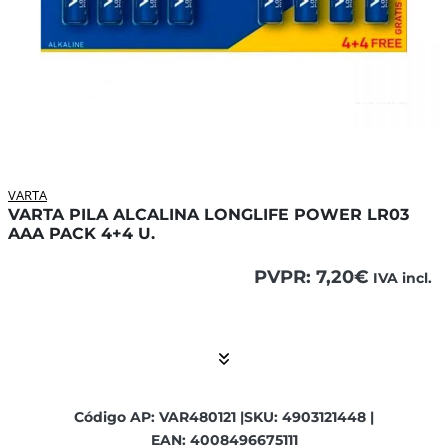
VARTA
VARTA PILA ALCALINA LONGLIFE POWER LR03
AAA PACK 4+4 U.
PVPR:
7,20
€
IVA incl.
El contenido está contraído. Activar el Show More botón p
Código AP: VAR480121 |
SKU: 4903121448 |
EAN: 4008496675111