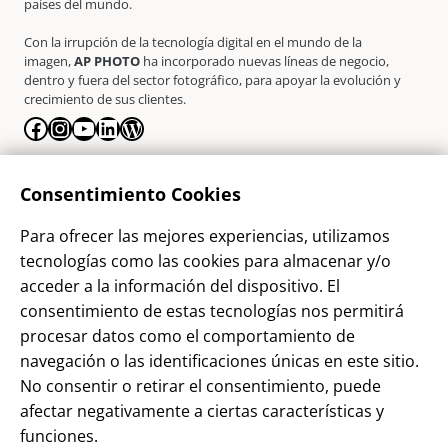
países del mundo.
Con la irrupción de la tecnología digital en el mundo de la
imagen,
AP PHOTO
ha incorporado nuevas líneas de negocio,
dentro y fuera del sector fotográfico, para apoyar la evolución y
crecimiento de sus clientes.
Facebook
Instagram
YouTube
LinkedIn
WordPress
La Empresa
Consentimiento Cookies
¿Quienes somos?
Para ofrecer las mejores experiencias, utilizamos
Contacto
tecnologías como las cookies para almacenar y/o
Sostenibilidad
acceder a la información del dispositivo. El
consentimiento de estas tecnologías nos permitirá
Blog
procesar datos como el comportamiento de
Alta Cliente
navegación o las identificaciones únicas en este sitio.
Aviso Legal
No consentir o retirar el consentimiento, puede
afectar negativamente a ciertas características y
Términos y Condiciones
funciones.