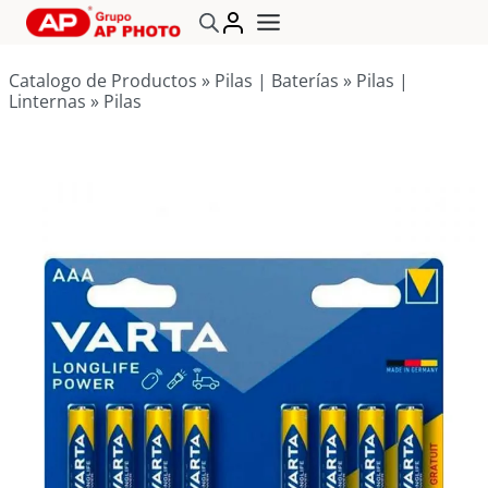
Saltar
al
contenido
Catalogo de Productos
»
Pilas | Baterías
»
Pilas |
Linternas
»
Pilas