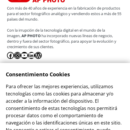
Con más de 40 años de experiencia en la fabricación de productos
para el sector fotográfico analógico y vendiendo estos a más de 55
países del mundo.
Con la irrupción de la tecnología digital en el mundo de la
imagen,
AP PHOTO
ha incorporado nuevas líneas de negocio,
dentro y fuera del sector fotográfico, para apoyar la evolución y
crecimiento de sus clientes.
Facebook
Instagram
YouTube
LinkedIn
WordPress
La Empresa
Consentimiento Cookies
¿Quienes somos?
Para ofrecer las mejores experiencias, utilizamos
Contacto
tecnologías como las cookies para almacenar y/o
Sostenibilidad
acceder a la información del dispositivo. El
consentimiento de estas tecnologías nos permitirá
Blog
procesar datos como el comportamiento de
Alta Cliente
navegación o las identificaciones únicas en este sitio.
Aviso Legal