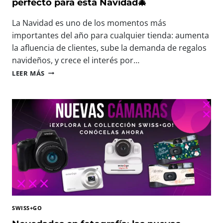
I
perfecto para esta Navidad🎄
N
S
T
F
La Navidad es uno de los momentos más
E
R
E
importantes del año para cualquier tienda: aumenta
U
N
la afluencia de clientes, sube la demanda de regalos
T
P
navideños, y crece el interés por…
A
H
R
🎄
O
LEER MÁS
C
N
T
A
U
O
D
E
F
A
V
O
M
A
R
O
S
U
M
M
M
E
I
F
N
N
E
T
I
S
O
C
T
Á
2
M
0
SWISS+GO
A
2
R
6