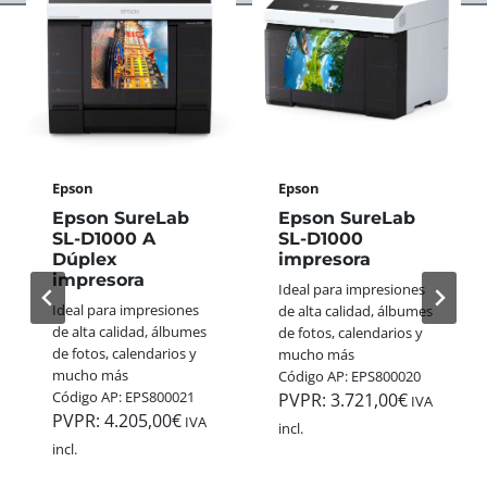
S
A
E
A
S
R
N
S
F
A
W
E
L
I
C
Ó
S
T
G
S
O
I
+
P
C
Epson
Epson
G
A
A
O
R
Epson SureLab
Epson SureLab
S
L
A
SL-D1000 A
SL-D1000
D
L
Dúplex
impresora
E
E
E
impresora
S
Ideal para impresiones
3
G
T
Ideal para impresiones
de alta calidad, álbumes
5
A
A
de alta calidad, álbumes
de fotos, calendarios y
M
N
N
de fotos, calendarios y
mucho más
M
A
A
mucho más
Código AP: EPS800020
:
A
V
Código AP: EPS800021
PVPR:
3.721,00
€
C
IVA
P
I
PVPR:
4.205,00
€
O
IVA
incl.
P
D
L
incl.
H
A
O
O
D
R