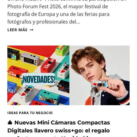
A
E
Photo Forum Fest 2026, el mayor festival de
R
S
fotografía de Europa y una de las ferias para
A
D
fotógrafos y profesionales del…
C
N
A
A
P
LEER MÁS
P
P
T
P
U
H
R
O
A
T
R
O
,
E
I
S
M
T
P
A
R
R
I
Á
M
P
IDEAS PARA TU NEGOCIO
I
R
R
E
🎄 Nuevas Mini Cámaras Compactas
Y
S
Digitales llavero swiss+go: el regalo
D
E