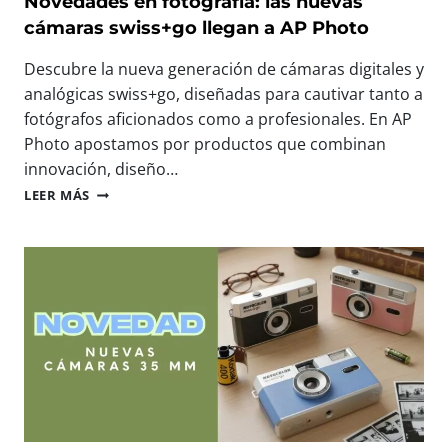
Novedades en fotografía: las nuevas
A
:
cámaras swiss+go llegan a AP Photo
S
N
C
O
Descubre la nueva generación de cámaras digitales y
O
S
analógicas swiss+go, diseñadas para cautivar tanto a
M
V
P
fotógrafos aficionados como a profesionales. En AP
E
A
M
Photo apostamos por productos que combinan
C
O
innovación, diseño…
T
S
N
A
LEER MÁS
E
O
S
N
V
D
E
E
I
L
D
G
M
A
I
A
D
T
Y
E
A
O
S
L
R
E
E
E
N
S
V
F
L
E
O
L
N