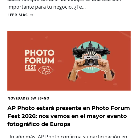
N
importante para tu negocio. ¿Te…
O
I
LEER MÁS
L
M
O
P
G
R
Í
E
A
S
I
O
M
R
P
A
R
S
E
P
S
R
C
O
I
F
N
NOVEDADES SWISS+GO
E
D
S
AP Photo estará presente en Photo Forum
I
I
Fest 2026: nos vemos en el mayor evento
B
O
L
fotográfico de Europa
N
E
A
P
Un año más, AP Photo confirma su participación en
L