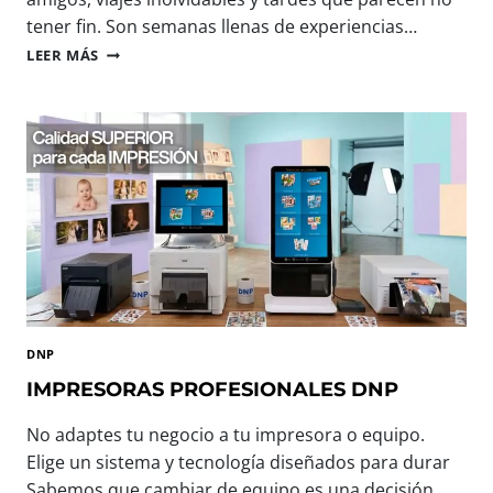
tener fin. Son semanas llenas de experiencias…
B
LEER MÁS
I
E
N
V
E
N
I
D
O
,
V
E
R
DNP
A
N
IMPRESORAS PROFESIONALES DNP
O
:
No adaptes tu negocio a tu impresora o equipo.
T
Elige un sistema y tecnología diseñados para durar
E
Sabemos que cambiar de equipo es una decisión
C