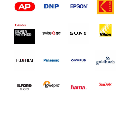
L
H
A
L
F
F
R
A
M
E