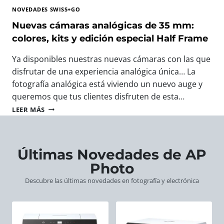
T
A
T
NOVEDADES SWISS+GO
O
V
O
G
E
Nuevas cámaras analógicas de 35 mm:
F
R
R
O
colores, kits y edición especial Half Frame
A
O
T
F
S
O
Ya disponibles nuestras nuevas cámaras con las que
Í
W
G
disfrutar de una experiencia analógica única… La
A
I
R
:
fotografía analógica está viviendo un nuevo auge y
S
Á
L
S
F
queremos que tus clientes disfruten de esta…
A
+
I
N
LEER MÁS
S
G
C
U
N
O
O
E
U
:
D
V
E
E
E
A
Últimas Novedades de AP
V
L
E
S
A
R
Photo
U
C
S
E
R
Á
Descubre las últimas novedades en fotografía y electrónica
C
G
O
M
Á
A
P
A
M
L
A
R
A
O
A
R
P