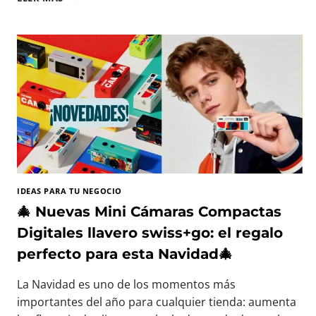
I
E
N
V
E
N
I
D
O
,
V
E
R
IDEAS PARA TU NEGOCIO
A
N
🎄 Nuevas Mini Cámaras Compactas
O
Digitales llavero swiss+go: el regalo
:
T
perfecto para esta Navidad🎄
E
C
La Navidad es uno de los momentos más
N
importantes del año para cualquier tienda: aumenta
O