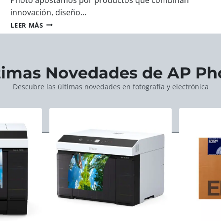
innovación, diseño…
N
LEER MÁS
O
V
E
D
timas Novedades de AP Ph
A
D
Descubre las últimas novedades en fotografía y electrónica
E
S
E
N
F
O
T
O
G
R
A
F
Í
A