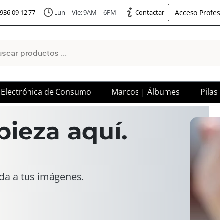
Acceso Profes
936 09 12 77
Lun – Vie: 9AM – 6PM
Contactar
a
os
Electrónica de Consumo
Marcos | Álbumes
Pilas
pieza aquí
.
ida a tus imágenes.