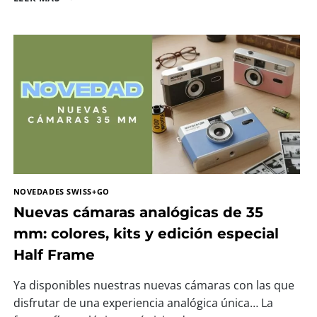
P
P
H
O
T
O
E
S
T
A
R
Á
P
NOVEDADES SWISS+GO
R
E
Nuevas cámaras analógicas de 35
S
mm: colores, kits y edición especial
E
N
Half Frame
T
E
Ya disponibles nuestras nuevas cámaras con las que
E
disfrutar de una experiencia analógica única… La
N