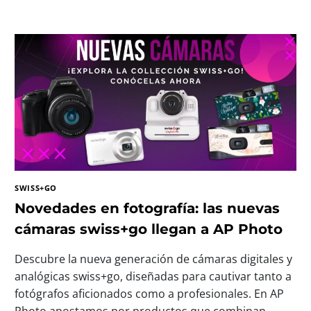
E
S
O
R
A
S
P
R
O
F
E
S
I
SWISS+GO
O
N
Novedades en fotografía: las nuevas
A
cámaras swiss+go llegan a AP Photo
L
E
Descubre la nueva generación de cámaras digitales y
S
D
analógicas swiss+go, diseñadas para cautivar tanto a
N
fotógrafos aficionados como a profesionales. En AP
P
Photo apostamos por productos que combinan