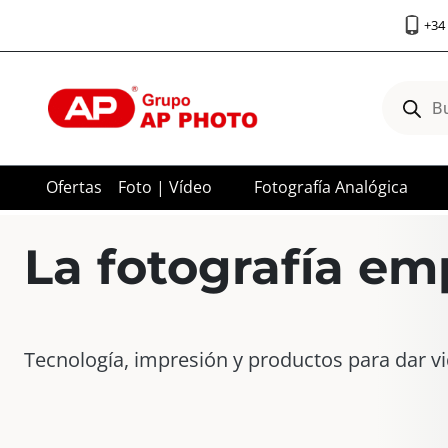
Saltar
+34 
al
contenido
Búsqued
de
product
Ofertas
Foto | Vídeo
Fotografía Analógica
La fotografía em
Tecnología, impresión y productos para dar v