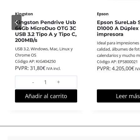
M
C
P
A
A
Epson
Epson
P
C
Epson SureLab SL-
Epson SureLab 
T
T
D1000 A Dúplex
D1000 impresor
U
A
impresora
R
Ideal para impresiones 
S
Ideal para impresiones de alta
A
calidad, álbumes de fot
D
calidad, álbumes de fotos,
R
calendarios y mucho 
I
calendarios y mucho más
,
Código AP: EPS800020
G
Código AP: EPS800021
I
PVPR:
3.721,00
€
IVA
I
PVPR:
4.205,00
€
M
IVA incl.
T
P
A
R
L
I
E
M
S
Leer más
Leer má
I
L
R
L
Y
A
D
V
I
E
S
R
F
O