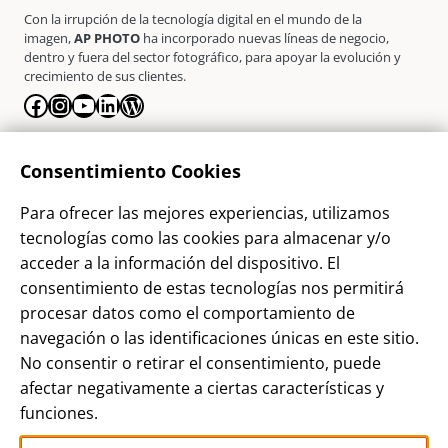
Con la irrupción de la tecnología digital en el mundo de la
imagen,
AP PHOTO
ha incorporado nuevas líneas de negocio,
dentro y fuera del sector fotográfico, para apoyar la evolución y
crecimiento de sus clientes.
Facebook
Instagram
YouTube
LinkedIn
WordPress
La Empresa
Consentimiento Cookies
¿Quienes somos?
Para ofrecer las mejores experiencias, utilizamos
Contacto
tecnologías como las cookies para almacenar y/o
Sostenibilidad
acceder a la información del dispositivo. El
consentimiento de estas tecnologías nos permitirá
Blog
procesar datos como el comportamiento de
Alta Cliente
navegación o las identificaciones únicas en este sitio.
Aviso Legal
No consentir o retirar el consentimiento, puede
afectar negativamente a ciertas características y
Términos y Condiciones
funciones.
Política de privacidad