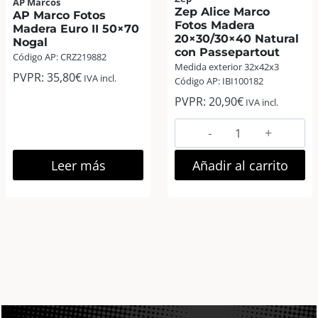
AP Marcos
Zep Alice Marco
AP Marco Fotos
Fotos Madera
Madera Euro II 50×70
20×30/30×40 Natural
Nogal
con Passepartout
Código AP: CRZ219882
Medida exterior 32x42x3
PVPR:
35,80
€
IVA incl.
Código AP: IBI100182
PVPR:
20,90
€
IVA incl.
Zep
Alice
Marco
Leer más
Añadir al carrito
Fotos
Madera
20×30/30×40
Natural
con
Passepartout
cantidad