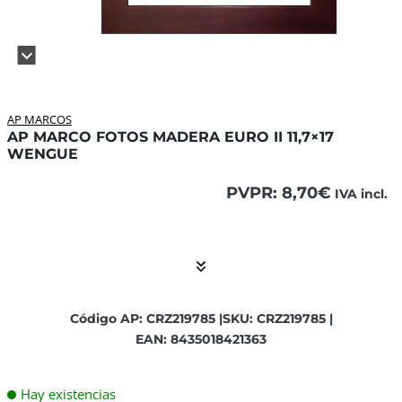
AP MARCOS
AP MARCO FOTOS MADERA EURO II 11,7×17
WENGUE
PVPR:
8,70
€
IVA incl.
El contenido está contraído. Activar el Show More botón p
Código AP: CRZ219785 |
SKU: CRZ219785 |
EAN: 8435018421363
Hay existencias