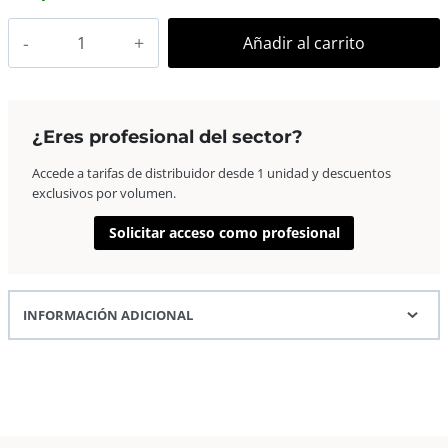
AP
Añadir al carrito
Marco
Fotos
Madera
Euro
¿Eres profesional del sector?
II
Accede a tarifas de distribuidor desde 1 unidad y descuentos
11,7×17
exclusivos por volumen.
Wengue
cantidad
Solicitar acceso como profesional
INFORMACIÓN ADICIONAL