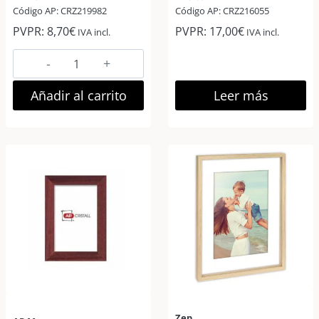
Código AP: CRZ219982
Código AP: CRZ216055
PVPR:
8,70
€
PVPR:
17,00
€
IVA incl.
IVA incl.
AP
Marco
Fotos
Añadir al carrito
Leer más
Madera
Euro
II
11,7×17
Pino
cantidad
Zep