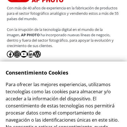
Con más de 40 años de experiencia en la fabricación de productos
para el sector fotográfico analógico y vendiendo estos a más de 55
países del mundo.
Con la irrupción de la tecnología digital en el mundo de la
imagen,
AP PHOTO
ha incorporado nuevas líneas de negocio,
dentro y fuera del sector fotográfico, para apoyar la evolución y
crecimiento de sus clientes.
Facebook
Instagram
YouTube
LinkedIn
WordPress
La Empresa
Consentimiento Cookies
¿Quienes somos?
Para ofrecer las mejores experiencias, utilizamos
Contacto
tecnologías como las cookies para almacenar y/o
Sostenibilidad
acceder a la información del dispositivo. El
consentimiento de estas tecnologías nos permitirá
Blog
procesar datos como el comportamiento de
Alta Cliente
navegación o las identificaciones únicas en este sitio.
Aviso Legal