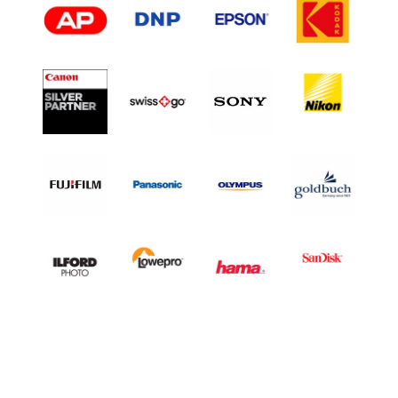
L
H
A
L
F
F
R
A
M
E