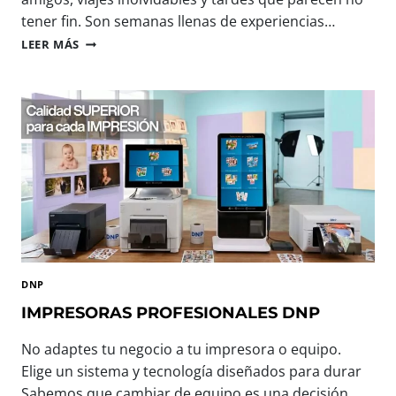
tener fin. Son semanas llenas de experiencias…
B
LEER MÁS
I
E
N
V
E
N
I
D
O
,
V
E
R
DNP
A
N
IMPRESORAS PROFESIONALES DNP
O
:
No adaptes tu negocio a tu impresora o equipo.
T
Elige un sistema y tecnología diseñados para durar
E
Sabemos que cambiar de equipo es una decisión
C