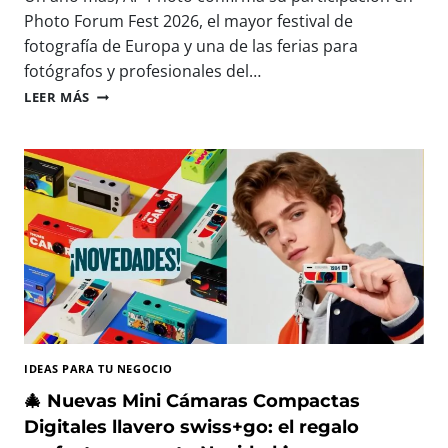
A
E
Photo Forum Fest 2026, el mayor festival de
R
S
fotografía de Europa y una de las ferias para
A
D
fotógrafos y profesionales del…
C
N
A
A
P
LEER MÁS
P
P
T
P
U
H
R
O
A
T
R
O
,
E
I
S
M
T
P
A
R
R
I
Á
M
P
IDEAS PARA TU NEGOCIO
I
R
R
E
🎄 Nuevas Mini Cámaras Compactas
Y
S
Digitales llavero swiss+go: el regalo
D
E