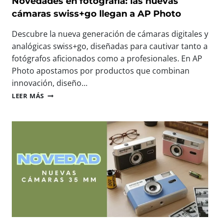
Novedades en fotografía: las nuevas
A
:
cámaras swiss+go llegan a AP Photo
S
N
C
O
Descubre la nueva generación de cámaras digitales y
O
S
analógicas swiss+go, diseñadas para cautivar tanto a
M
V
P
fotógrafos aficionados como a profesionales. En AP
E
A
M
Photo apostamos por productos que combinan
C
O
innovación, diseño…
T
S
N
A
LEER MÁS
E
O
S
N
V
D
E
E
I
L
D
G
M
A
I
A
D
T
Y
E
A
O
S
L
R
E
E
E
N
S
V
F
L
E
O
L
N