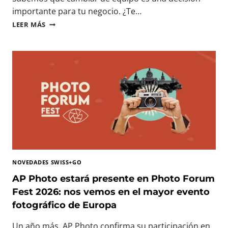
N
importante para tu negocio. ¿Te…
O
I
LEER MÁS
L
M
O
P
G
R
Í
E
A
S
I
O
M
R
P
A
R
S
E
P
S
R
C
O
I
F
N
NOVEDADES SWISS+GO
E
D
S
AP Photo estará presente en Photo Forum
I
I
Fest 2026: nos vemos en el mayor evento
B
O
L
fotográfico de Europa
N
E
A
P
Un año más, AP Photo confirma su participación en
L