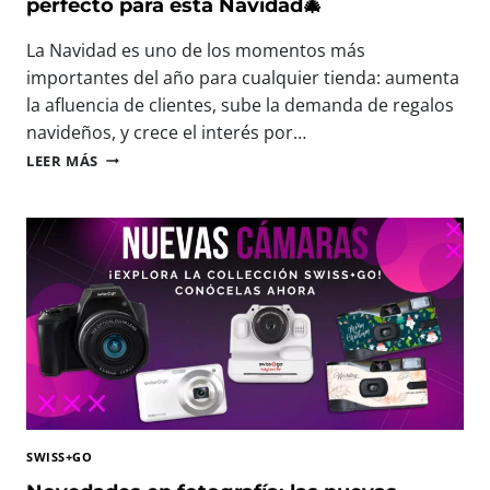
I
perfecto para esta Navidad🎄
N
S
T
F
La Navidad es uno de los momentos más
E
R
E
importantes del año para cualquier tienda: aumenta
U
N
la afluencia de clientes, sube la demanda de regalos
T
P
navideños, y crece el interés por…
A
H
R
🎄
O
LEER MÁS
C
N
T
A
U
O
D
E
F
A
V
O
M
A
R
O
S
U
M
M
M
E
I
F
N
N
E
T
I
S
O
C
T
Á
2
M
0
SWISS+GO
A
2
R
6