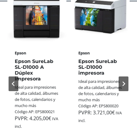
S
A
E
A
S
R
N
S
F
A
W
E
L
I
C
Ó
S
T
G
S
O
I
+
P
C
Epson
Epson
G
A
A
O
R
Epson SureLab
Epson SureLab
S
L
A
SL-D1000 A
SL-D1000
D
L
Dúplex
impresora
E
E
E
impresora
S
Ideal para impresiones
3
G
T
Ideal para impresiones
de alta calidad, álbumes
5
A
A
de alta calidad, álbumes
de fotos, calendarios y
M
N
N
de fotos, calendarios y
mucho más
M
A
A
mucho más
Código AP: EPS800020
:
A
V
Código AP: EPS800021
PVPR:
3.721,00
€
C
IVA
P
I
PVPR:
4.205,00
€
O
IVA
incl.
P
D
L
incl.
H
A
O
O
D
R