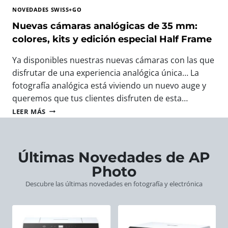
T
A
T
NOVEDADES SWISS+GO
O
V
O
G
E
Nuevas cámaras analógicas de 35 mm:
F
R
R
O
colores, kits y edición especial Half Frame
A
O
T
F
S
O
Ya disponibles nuestras nuevas cámaras con las que
Í
W
G
disfrutar de una experiencia analógica única… La
A
I
R
:
fotografía analógica está viviendo un nuevo auge y
S
Á
L
S
F
queremos que tus clientes disfruten de esta…
A
+
I
N
LEER MÁS
S
G
C
U
N
O
O
E
U
:
D
V
E
E
E
A
Últimas Novedades de AP
V
L
E
S
A
R
Photo
U
C
S
E
R
Á
Descubre las últimas novedades en fotografía y electrónica
C
G
O
M
Á
A
P
A
M
L
A
R
A
O
A
R
P