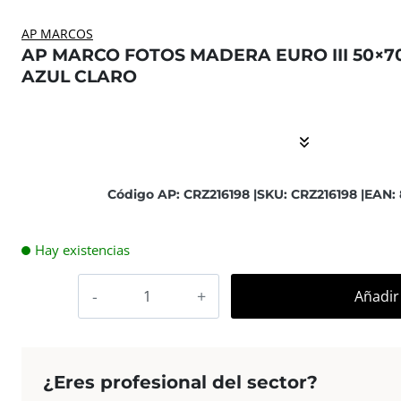
AP MARCOS
AP MARCO FOTOS MADERA EURO III 50×7
AZUL CLARO
El contenido está contraído. Activar el Show More botón
Código AP: CRZ216198 |
SKU: CRZ216198 |
EAN:
Hay existencias
AP
Añadir 
Marco
Fotos
Madera
Euro
¿Eres profesional del sector?
III