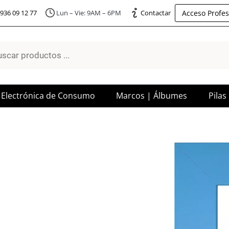
Acceso Profes
936 09 12 77
Lun – Vie: 9AM – 6PM
Contactar
a
os
Electrónica de Consumo
Marcos | Álbumes
Pilas