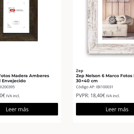
Zep
Fotos Madera Amberes
Zep Nelson 6 Marco Fotos
l Envejecido
30×40 cm
RI200395
Código AP: IBI100031
0
€
PVPR:
18,40
€
IVA incl.
IVA incl.
Leer más
Leer más