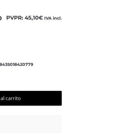
0
PVPR:
45,10
€
IVA incl.
 para ver el contenido completo.
 8435018420779
al carrito