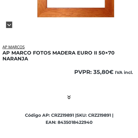
AP MARCOS
AP MARCO FOTOS MADERA EURO II 50×70
NARANJA
PVPR:
35,80
€
IVA incl.
El contenido está contraído. Activar el Show More botón p
Código AP: CRZ219891 |
SKU: CRZ219891 |
EAN: 8435018422940