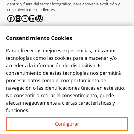
dentro y fuera del sector fotográfico, para apoyar la evolución y
crecimiento de sus clientes.
Facebook
Instagram
YouTube
LinkedIn
WordPress
La Empresa
Consentimiento Cookies
¿Quienes somos?
Para ofrecer las mejores experiencias, utilizamos
Contacto
tecnologías como las cookies para almacenar y/o
Sostenibilidad
acceder a la información del dispositivo. El
consentimiento de estas tecnologías nos permitirá
Blog
procesar datos como el comportamiento de
Alta Cliente
navegación o las identificaciones únicas en este sitio.
Aviso Legal
No consentir o retirar el consentimiento, puede
afectar negativamente a ciertas características y
Términos y Condiciones
funciones.
Política de privacidad
Configurar