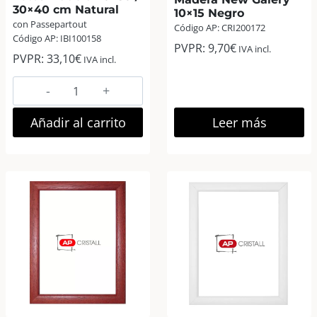
30×40 cm Natural
10×15 Negro
con Passepartout
Código AP: CRI200172
Código AP: IBI100158
PVPR:
9,70
€
IVA incl.
PVPR:
33,10
€
IVA incl.
Zep
Malmo
Marco
Añadir al carrito
Leer más
Fotos
Madera
20×30
/
30×40
cm
Natural
cantidad