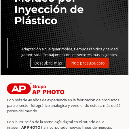
Inyección de
Plástico
Adaptación a cualquier molde, tiempos rápidos y calidad
garantizada. Trabajamos con los sectores más exigentes.
Descubre más
Pide presupuesto
Con más de 40 años de experiencia en la fabricación de productos
para el sector fotográfico analógico y vendiendo estos a más de 55
países del mundo.
Con la irrupción de la tecnología digital en el mundo de la
imagen,
AP PHOTO
ha incorporado nuevas líneas de negocio,