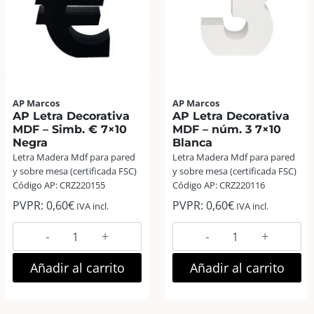
cantidad
cantidad
AP Marcos
AP Marcos
AP Letra Decorativa
AP Letra Decorativa
MDF – Simb. € 7×10
MDF – núm. 3 7×10
Negra
Blanca
Letra Madera Mdf para pared
Letra Madera Mdf para pared
y sobre mesa (certificada FSC)
y sobre mesa (certificada FSC)
Código AP: CRZ220155
Código AP: CRZ220116
PVPR:
0,60
€
PVPR:
0,60
€
IVA incl.
IVA incl.
AP
AP
Letra
Letra
Decorativa
Decorativa
Añadir al carrito
Añadir al carrito
MDF
MDF
–
–