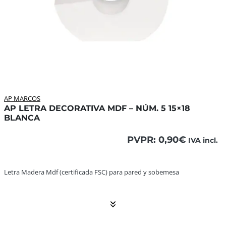
AP MARCOS
AP LETRA DECORATIVA MDF – NÚM. 5 15×18
BLANCA
PVPR:
0,90
€
IVA incl.
Letra Madera Mdf (certificada FSC) para pared y sobemesa 
Letra Madera Mdf (certificada FSC) para pared y sobemesa