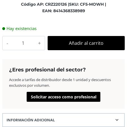
Código AP: CRZ220126 |
SKU: CF5-MOWH |
EAN: 8414368338989
Hay existencias
AP
Añadir al carrito
Letra
Decorativa
MDF
–
¿Eres profesional del sector?
núm.
Accede a tarifas de distribuidor desde 1 unidad y descuentos
5
exclusivos por volumen.
15×18
Blanca
Solicitar acceso como profesional
cantidad
INFORMACIÓN ADICIONAL