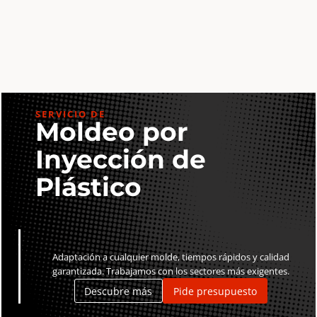
Simb.
núm.
€
3
7×10
7×10
Negra
Blanca
cantidad
cantidad
SERVICIO DE
Moldeo por
Inyección de
Plástico
Adaptación a cualquier molde, tiempos rápidos y calidad
garantizada. Trabajamos con los sectores más exigentes.
Descubre más
Pide presupuesto