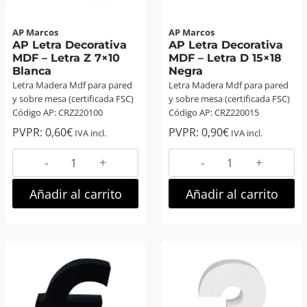
AP Marcos
AP Marcos
AP Letra Decorativa
AP Letra Decorativa
MDF – Letra Z 7×10
MDF – Letra D 15×18
Blanca
Negra
Letra Madera Mdf para pared
Letra Madera Mdf para pared
y sobre mesa (certificada FSC)
y sobre mesa (certificada FSC)
Código AP: CRZ220100
Código AP: CRZ220015
PVPR:
0,60
€
PVPR:
0,90
€
IVA incl.
IVA incl.
AP
AP
Letra
Letra
Decorativa
Decorativa
Añadir al carrito
Añadir al carrito
MDF
MDF
–
–
Letra
Letra
Z
D
7×10
15×18
Blanca
Negra