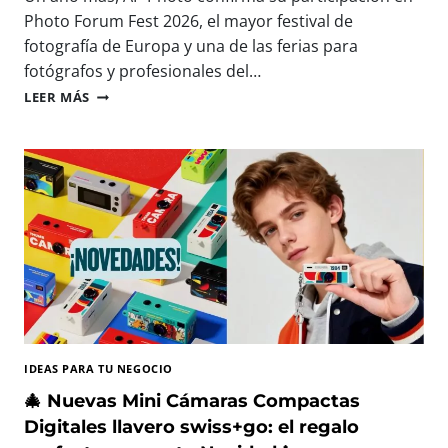
A
E
Photo Forum Fest 2026, el mayor festival de
R
S
fotografía de Europa y una de las ferias para
A
D
fotógrafos y profesionales del…
C
N
A
A
P
LEER MÁS
P
P
T
P
U
H
R
O
A
T
R
O
,
E
I
S
M
T
P
A
R
R
I
Á
M
P
IDEAS PARA TU NEGOCIO
I
R
R
E
🎄 Nuevas Mini Cámaras Compactas
Y
S
Digitales llavero swiss+go: el regalo
D
E