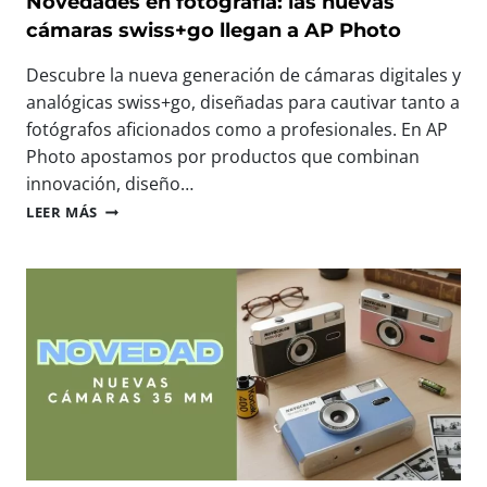
Novedades en fotografía: las nuevas
A
:
cámaras swiss+go llegan a AP Photo
S
N
C
O
Descubre la nueva generación de cámaras digitales y
O
S
analógicas swiss+go, diseñadas para cautivar tanto a
M
V
P
fotógrafos aficionados como a profesionales. En AP
E
A
M
Photo apostamos por productos que combinan
C
O
innovación, diseño…
T
S
N
A
LEER MÁS
E
O
S
N
V
D
E
E
I
L
D
G
M
A
I
A
D
T
Y
E
A
O
S
L
R
E
E
E
N
S
V
F
L
E
O
L
N