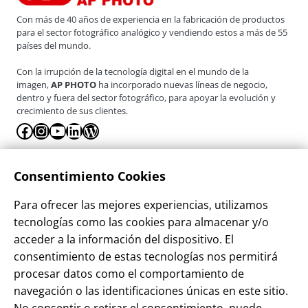
Con más de 40 años de experiencia en la fabricación de productos
para el sector fotográfico analógico y vendiendo estos a más de 55
países del mundo.
Con la irrupción de la tecnología digital en el mundo de la
imagen,
AP PHOTO
ha incorporado nuevas líneas de negocio,
dentro y fuera del sector fotográfico, para apoyar la evolución y
crecimiento de sus clientes.
Facebook
Instagram
YouTube
LinkedIn
WordPress
La Empresa
Consentimiento Cookies
¿Quienes somos?
Para ofrecer las mejores experiencias, utilizamos
Contacto
tecnologías como las cookies para almacenar y/o
Sostenibilidad
acceder a la información del dispositivo. El
consentimiento de estas tecnologías nos permitirá
Blog
procesar datos como el comportamiento de
Alta Cliente
navegación o las identificaciones únicas en este sitio.
Aviso Legal