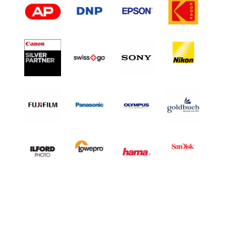
L
H
A
L
F
F
R
A
M
E