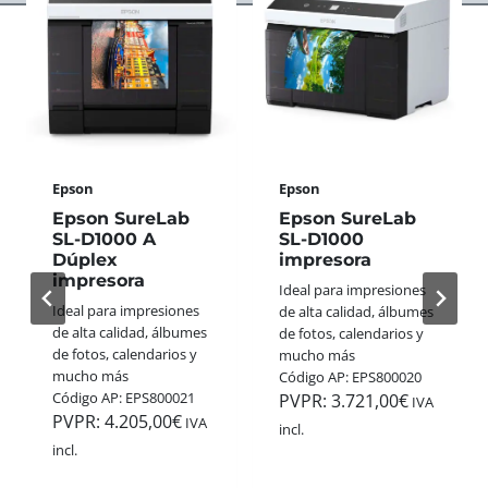
S
A
E
A
S
R
N
S
F
A
W
E
L
I
C
Ó
S
T
G
S
O
I
+
P
C
Epson
Epson
G
A
A
O
R
Epson SureLab
Epson SureLab
S
L
A
SL-D1000 A
SL-D1000
D
L
Dúplex
impresora
E
E
E
impresora
S
Ideal para impresiones
3
G
T
Ideal para impresiones
de alta calidad, álbumes
5
A
A
de alta calidad, álbumes
de fotos, calendarios y
M
N
N
de fotos, calendarios y
mucho más
M
A
A
mucho más
Código AP: EPS800020
:
A
V
Código AP: EPS800021
PVPR:
3.721,00
€
C
IVA
P
I
PVPR:
4.205,00
€
O
IVA
incl.
P
D
L
incl.
H
A
O
O
D
R