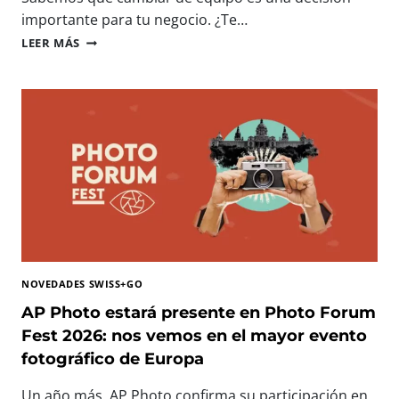
N
importante para tu negocio. ¿Te…
O
I
LEER MÁS
L
M
O
P
G
R
Í
E
A
S
I
O
M
R
P
A
R
S
E
P
S
R
C
O
I
F
N
NOVEDADES SWISS+GO
E
D
S
AP Photo estará presente en Photo Forum
I
I
Fest 2026: nos vemos en el mayor evento
B
O
L
fotográfico de Europa
N
E
A
P
Un año más, AP Photo confirma su participación en
L