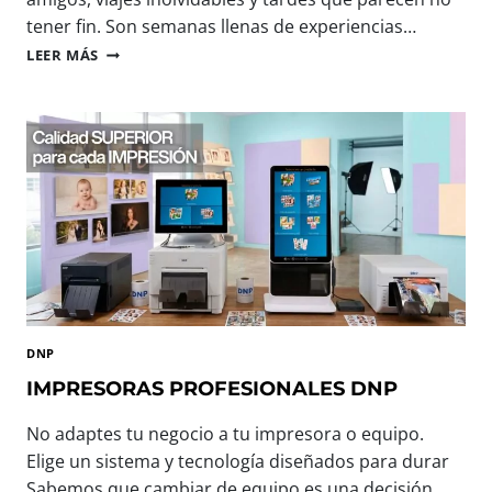
tener fin. Son semanas llenas de experiencias…
B
LEER MÁS
I
E
N
V
E
N
I
D
O
,
V
E
R
DNP
A
N
IMPRESORAS PROFESIONALES DNP
O
:
No adaptes tu negocio a tu impresora o equipo.
T
Elige un sistema y tecnología diseñados para durar
E
Sabemos que cambiar de equipo es una decisión
C