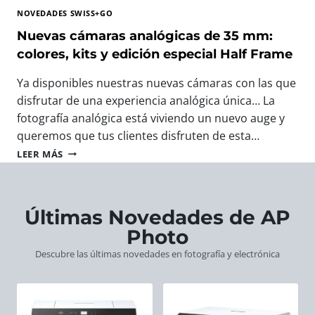
T
A
T
NOVEDADES SWISS+GO
O
V
O
G
E
Nuevas cámaras analógicas de 35 mm:
F
R
R
O
colores, kits y edición especial Half Frame
A
O
T
F
S
O
Ya disponibles nuestras nuevas cámaras con las que
Í
W
G
disfrutar de una experiencia analógica única… La
A
I
R
:
fotografía analógica está viviendo un nuevo auge y
S
Á
L
S
F
queremos que tus clientes disfruten de esta…
A
+
I
N
LEER MÁS
S
G
C
U
N
O
O
E
U
:
D
V
E
E
E
A
Últimas Novedades de AP
V
L
E
S
A
R
Photo
U
C
S
E
R
Á
Descubre las últimas novedades en fotografía y electrónica
C
G
O
M
Á
A
P
A
M
L
A
R
A
O
A
R
P