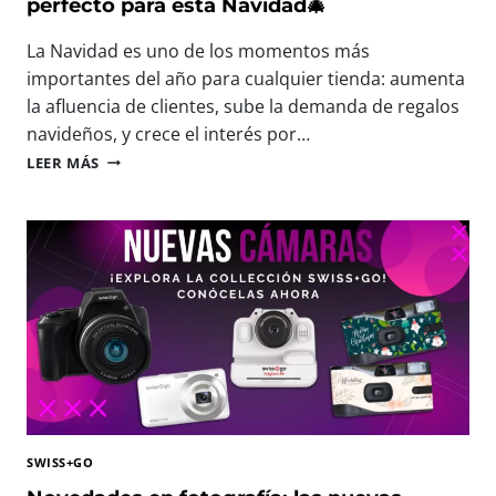
I
perfecto para esta Navidad🎄
N
S
T
F
La Navidad es uno de los momentos más
E
R
E
importantes del año para cualquier tienda: aumenta
U
N
la afluencia de clientes, sube la demanda de regalos
T
P
navideños, y crece el interés por…
A
H
R
🎄
O
LEER MÁS
C
N
T
A
U
O
D
E
F
A
V
O
M
A
R
O
S
U
M
M
M
E
I
F
N
N
E
T
I
S
O
C
T
Á
2
M
0
SWISS+GO
A
2
R
6