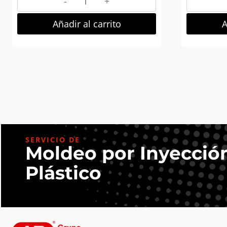
Letra
Decorativa
Añadir al carrito
A
MDF
–
núm.
5
15×18
Negra
cantidad
SERVICIO DE
Moldeo por Inyecció
Plástico