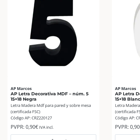
AP Marcos
AP Marcos
AP Letra Decorativa MDF – núm. 5
AP Letra D
15×18 Negra
15×18 Blan
Letra Madera Mdf para pared y sobre mesa
Letra Madera
(certificada FSC)
(certificada F
Código AP: CRZ220127
Código AP: C
PVPR:
0,90
€
PVPR:
0,90
IVA incl.
AP