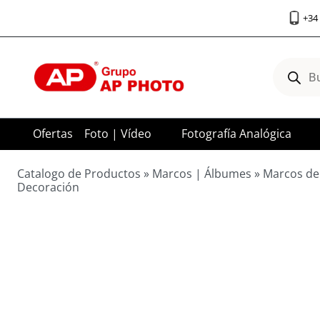
Saltar
+34 
al
contenido
Búsqued
de
product
Ofertas
Foto | Vídeo
Fotografía Analógica
Catalogo de Productos
»
Marcos | Álbumes
»
Marcos de
Decoración