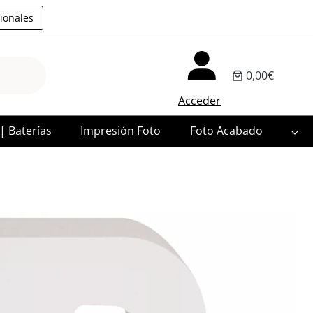
ionales
0,00€
Acceder
 | Baterías
Impresión Foto
Foto Acabado