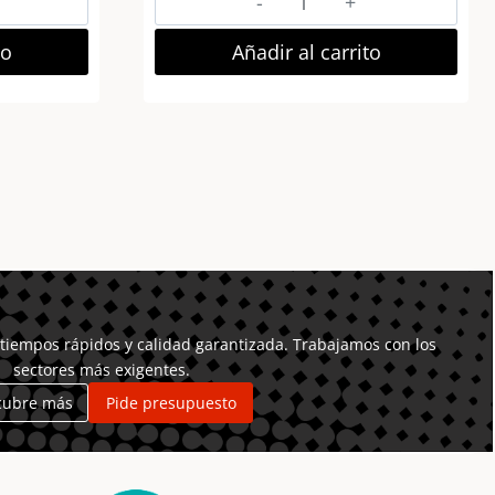
Letra
a
Decorativa
to
Añadir al carrito
MDF
–
Letra
B
7×10
Negra
cantidad
tiempos rápidos y calidad garantizada. Trabajamos con los
sectores más exigentes.
cubre más
Pide presupuesto