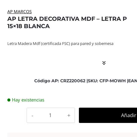
AP MARCOS
AP LETRA DECORATIVA MDF – LETRA P
15×18 BLANCA
Letra Madera Mdf (certificada FSC) para pared y sobemes
Letra Madera Mdf (certificada FSC) para pared y sobemesa
Código AP: CRZ220062 |
SKU: CFP-MOWH |
EAN
Hay existencias
AP
Añadir 
Letra
Decorativa
MDF