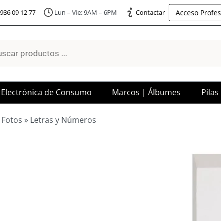
Acceso Profes
936 09 12 77
Lun – Vie: 9AM – 6PM
Contactar
a
os
Electrónica de Consumo
Marcos | Álbumes
Pilas
 Fotos
»
Letras y Números