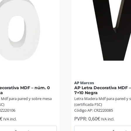
AP Marcos
ecorativa MDF – núm. 0
AP Letra Decorativa MDF –
ca
7×10 Negra
 Mdf para pared y sobre mesa
Letra Madera Mdf para pared y 
SC)
(certificada FSC)
RZ220106
Código AP: CRZ220085
€
PVPR:
0,60
€
IVA incl.
IVA incl.
AP
AP