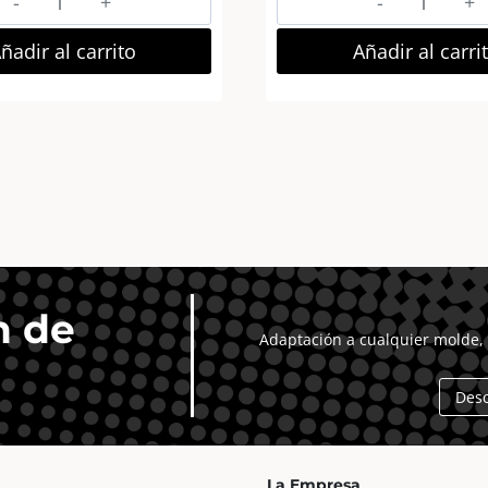
Letra
Letra
Decorativa
Decorativ
ñadir al carrito
Añadir al carri
MDF
MDF
–
–
núm.
Letra
0
V
15×18
7×10
Blanca
Negra
cantidad
cantidad
n de
Adaptación a cualquier molde, 
Des
La Empresa