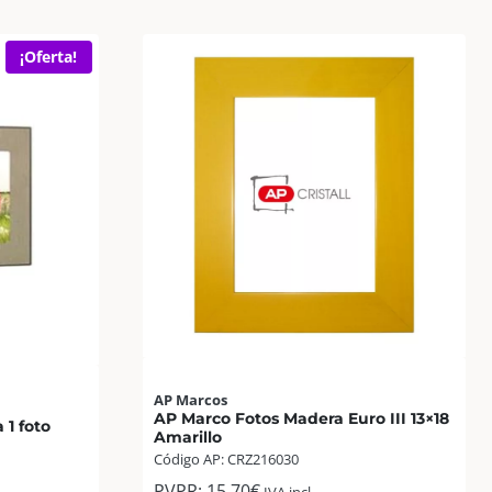
¡Oferta!
AP Marcos
AP Marco Fotos Madera Euro III 13×18
 1 foto
Amarillo
Código AP: CRZ216030
PVPR:
15,70
€
IVA incl.