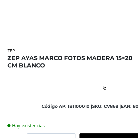
ZEP
ZEP AYAS MARCO FOTOS MADERA 15×20
CM BLANCO
El contenido está contraído. Activar el Show More botón
Código AP: IBI100010 |
SKU: CV868 |
EAN: 8
Hay existencias
Zep