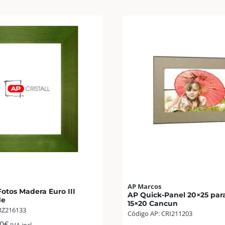
AP Marcos
otos Madera Euro III
AP Quick-Panel 20×25 para
de
15×20 Cancun
RZ216133
Código AP: CRI211203
0
€
IVA incl.