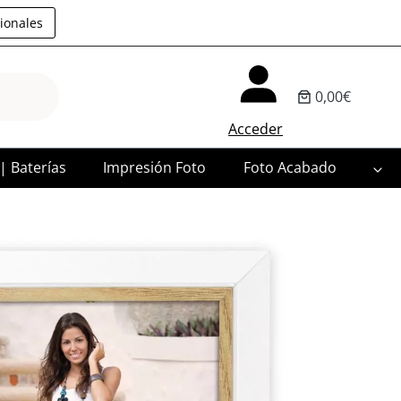
ionales
0,00€
Acceder
 | Baterías
Impresión Foto
Foto Acabado