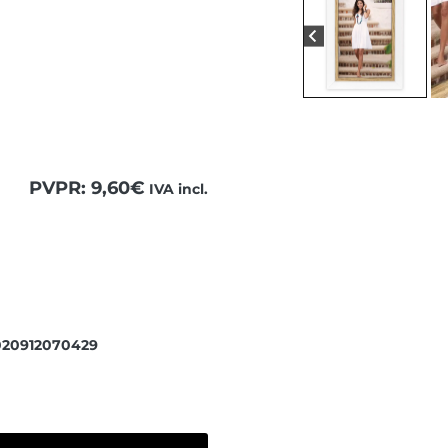
PVPR:
9,60
€
IVA incl.
 para ver el contenido completo.
020912070429