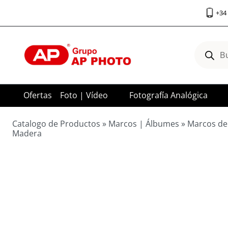
Saltar
+34 
al
contenido
Búsqued
de
product
Ofertas
Foto | Vídeo
Fotografía Analógica
Catalogo de Productos
»
Marcos | Álbumes
»
Marcos de
Madera