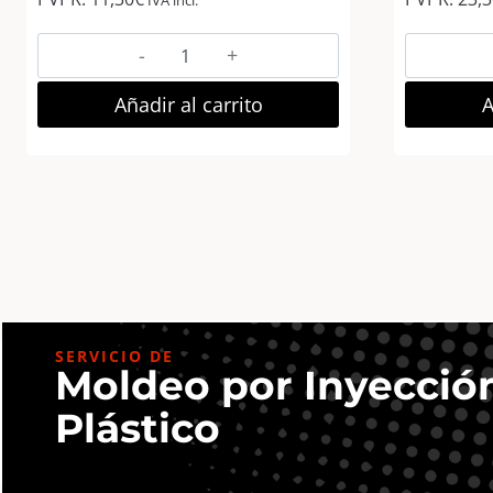
Zep
Rivoli
Marco
Añadir al carrito
A
Fotos
Madera
10×15
cm
Natural
cantidad
SERVICIO DE
Moldeo por Inyecció
Plástico