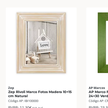
Zep
AP Marcos
Zep Rivoli Marco Fotos Madera 10×15
AP Marco F
cm Natural
24×30 Ver
Código AP: IBI100000
Código AP: C
PVPR:
11,30
€
PVPR:
23,3
IVA incl.