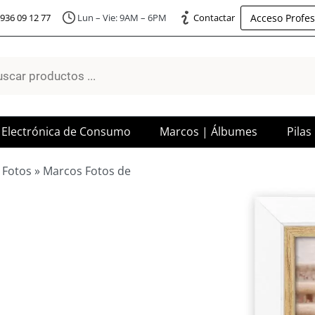
Acceso Profes
936 09 12 77
Lun – Vie: 9AM – 6PM
Contactar
a
os
Electrónica de Consumo
Marcos | Álbumes
Pilas
 Fotos
»
Marcos Fotos de