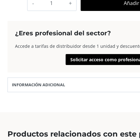
Añadir 
Ayas
Marco
Fotos
Madera
¿Eres profesional del sector?
15×20
cm
Accede a tarifas de distribuidor desde 1 unidad y descuent
Blanco
Solicitar acceso como profesion
cantidad
INFORMACIÓN ADICIONAL
Productos relacionados con este