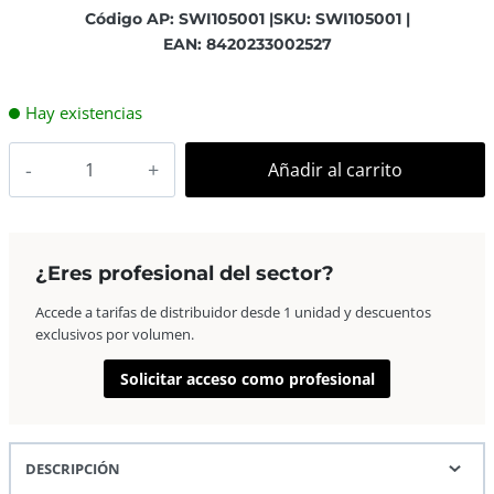
Código AP: SWI105001 |
SKU: SWI105001 |
EAN: 8420233002527
Hay existencias
Swiss+Go
Añadir al carrito
Proyector
Portatil
Led
SG-
¿Eres profesional del sector?
700
Accede a tarifas de distribuidor desde 1 unidad y descuentos
Full
exclusivos por volumen.
HD
cantidad
Solicitar acceso como profesional
DESCRIPCIÓN