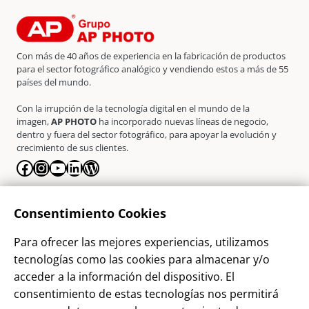
Con más de 40 años de experiencia en la fabricación de productos
para el sector fotográfico analógico y vendiendo estos a más de 55
países del mundo.
Con la irrupción de la tecnología digital en el mundo de la
imagen,
AP PHOTO
ha incorporado nuevas líneas de negocio,
dentro y fuera del sector fotográfico, para apoyar la evolución y
crecimiento de sus clientes.
Facebook
Instagram
YouTube
LinkedIn
WordPress
La Empresa
Consentimiento Cookies
¿Quienes somos?
Para ofrecer las mejores experiencias, utilizamos
Contacto
tecnologías como las cookies para almacenar y/o
Sostenibilidad
acceder a la información del dispositivo. El
consentimiento de estas tecnologías nos permitirá
Blog