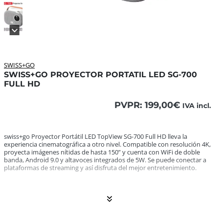
SWISS+GO
SWISS+GO PROYECTOR PORTATIL LED SG-700
FULL HD
PVPR:
199,00
€
IVA incl.
swiss+go Proyector Portátil LED TopView SG-700 Full HD lle
swiss+go Proyector Portátil LED TopView SG-700 Full HD lleva la
experiencia cinematográfica a otro nivel. Compatible con resolución 4K,
proyecta imágenes nítidas de hasta 150” y cuenta con WiFi de doble
banda, Android 9.0 y altavoces integrados de 5W. Se puede conectar a
plataformas de streaming y así disfruta del mejor entretenimiento.