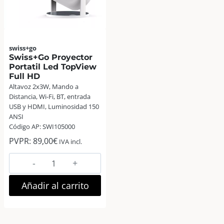
swiss+go
Swiss+Go Proyector
Portatil Led TopView
Full HD
Altavoz 2x3W, Mando a
Distancia, Wi-Fi, BT, entrada
USB y HDMI, Luminosidad 150
ANSI
Código AP: SWI105000
PVPR:
89,00
€
IVA incl.
Swiss+Go
Proyector
Portatil
Añadir al carrito
Led
TopView
Full