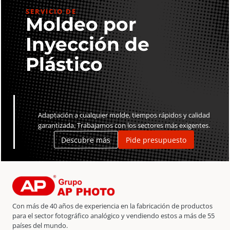
UHS-
SERVICIO DE
I
Moldeo por
U3
Inyección de
V30
Ultra
Plástico
cantidad
Adaptación a cualquier molde, tiempos rápidos y calidad
garantizada. Trabajamos con los sectores más exigentes.
Descubre más
Pide presupuesto
Con más de 40 años de experiencia en la fabricación de productos
para el sector fotográfico analógico y vendiendo estos a más de 55
países del mundo.