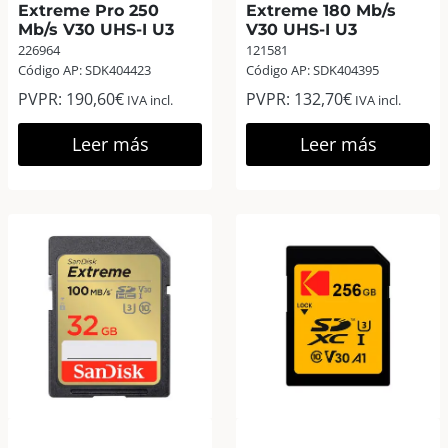
Extreme Pro 250
Extreme 180 Mb/s
Mb/s V30 UHS-I U3
V30 UHS-I U3
226964
121581
Código AP: SDK404423
Código AP: SDK404395
PVPR:
190,60
€
PVPR:
132,70
€
IVA incl.
IVA incl.
Leer más
Leer más