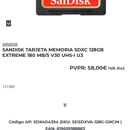
SANDISK
SANDISK TARJETA MEMORIA SDXC 128GB
EXTREME 180 MB/S V30 UHS-I U3
PVPR:
58,00
€
IVA incl.
121580 ... El contenido continúa. Activar el Show More bo
121580
Código AP: SDK404394 |
SKU: SDSDXVA-128G-GNCIN |
EAN: 619659188863