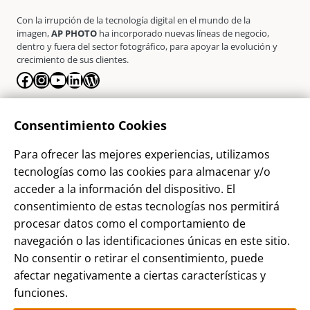
Con la irrupción de la tecnología digital en el mundo de la
imagen,
AP PHOTO
ha incorporado nuevas líneas de negocio,
dentro y fuera del sector fotográfico, para apoyar la evolución y
crecimiento de sus clientes.
Facebook
Instagram
YouTube
LinkedIn
WordPress
La Empresa
Consentimiento Cookies
¿Quienes somos?
Para ofrecer las mejores experiencias, utilizamos
Contacto
tecnologías como las cookies para almacenar y/o
Sostenibilidad
acceder a la información del dispositivo. El
consentimiento de estas tecnologías nos permitirá
Blog
procesar datos como el comportamiento de
Alta Cliente
navegación o las identificaciones únicas en este sitio.
Aviso Legal
No consentir o retirar el consentimiento, puede
afectar negativamente a ciertas características y
Términos y Condiciones
funciones.
Política de privacidad