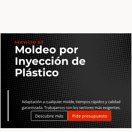
(1×10
(1×10
fotos)
fotos)
cantidad
cantidad
SERVICIO DE
Moldeo por
Inyección de
Plástico
Adaptación a cualquier molde, tiempos rápidos y calidad
garantizada. Trabajamos con los sectores más exigentes.
Descubre más
Pide presupuesto