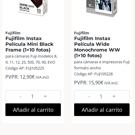
Fujifilm
Fujifilm
Fujifilm Instax
Fujifilm Instax
Película Mini Black
Película Wide
Frame (1×10 fotos)
Monochrome WW
(1×10 fotos)
para cámaras Fuji modelos 8,
para cámaras e impresoras Fuji
9, 11, 12, 25, 50S, 70, 90, EVO
formato ancho
Código AP: FUJ105225
Código AP: FUJ105228
PVPR:
12,90
€
IVA incl.
PVPR:
15,90
€
IVA incl.
Fujifilm
Fujifilm
Instax
Instax
Película
Película
Añadir al carrito
Añadir al carrito
Mini
Wide
Black
Monochrome
Frame
WW