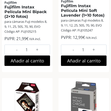
Fujifilm
Fujifilm
Fujifilm Instax
Fujifilm Instax
Película Mini Soft
Película Mini Bipack
Lavender (1×10 fotos)
(2×10 fotos)
para cámaras Fuji modelos 8,
para cámaras Fuji modelos 8,
9, 11, 12, 25, 50S, 70, 90, EVO
9, 11, 25, 50S, 70, 90, EVO
Código AP: FUJ105247
Código AP: FUJ105215
PVPR:
12,99
€
IVA incl.
PVPR:
21,99
€
IVA incl.
Fujifilm
Fujifilm
Instax
Instax
Película
Película
Añadir al carrito
Añadir al carrito
Mini
Mini
Bipack
Soft
(2×10
Lavender
fotos)
(1×10
cantidad
fotos)
cantidad