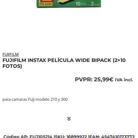
FUJIFILM
FUJIFILM INSTAX PELÍCULA WIDE BIPACK (2×10
FOTOS)
PVPR:
25,99
€
IVA incl.
para camaras Fuji modelo 210 y 300 ... El contenido conti
para camaras Fuji modelo 210 y 300
Código AP: FUJ105214 |
SKU: 16899922 |
EAN: 4547410173772