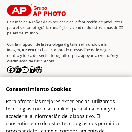
Con más de 40 años de experiencia en la fabricación de productos
para el sector fotográfico analógico y vendiendo estos a más de 55
países del mundo.
Con la irrupción de la tecnología digital en el mundo de la
imagen,
AP PHOTO
ha incorporado nuevas líneas de negocio,
dentro y fuera del sector fotográfico, para apoyar la evolución y
crecimiento de sus clientes.
Facebook
Instagram
YouTube
LinkedIn
WordPress
La Empresa
Consentimiento Cookies
¿Quienes somos?
Para ofrecer las mejores experiencias, utilizamos
Contacto
tecnologías como las cookies para almacenar y/o
Sostenibilidad
acceder a la información del dispositivo. El
consentimiento de estas tecnologías nos permitirá
Blog
procesar datos como el comportamiento de