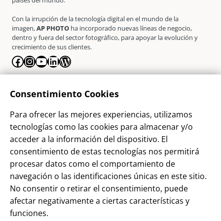
Con la irrupción de la tecnología digital en el mundo de la
imagen,
AP PHOTO
ha incorporado nuevas líneas de negocio,
dentro y fuera del sector fotográfico, para apoyar la evolución y
crecimiento de sus clientes.
Facebook
Instagram
YouTube
LinkedIn
WordPress
La Empresa
Consentimiento Cookies
¿Quienes somos?
Para ofrecer las mejores experiencias, utilizamos
Contacto
tecnologías como las cookies para almacenar y/o
Sostenibilidad
acceder a la información del dispositivo. El
consentimiento de estas tecnologías nos permitirá
Blog
procesar datos como el comportamiento de
Alta Cliente
navegación o las identificaciones únicas en este sitio.
Aviso Legal
No consentir o retirar el consentimiento, puede
afectar negativamente a ciertas características y
Términos y Condiciones
funciones.