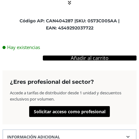
Código AP: CAN404287 |
SKU: 0573C005AA |
EAN: 4549292037722
Hay existencias
Añadir al carrito
Canon
Objetivo
EF
¿Eres profesional del sector?
16-
35mm
Accede a tarifas de distribuidor desde 1 unidad y descuentos
f/2.8L
exclusivos por volumen.
III
Solicitar acceso como profesional
USM
cantidad
INFORMACIÓN ADICIONAL