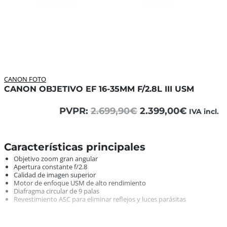
CANON FOTO
CANON OBJETIVO EF 16-35MM F/2.8L III USM
El
El
PVPR:
2.699,90
€
2.399,00
€
IVA incl.
precio
precio
original
actual
era:
es:
Características principales Objetivo zoom gran angular Ape
Características principales
2.699,90€.
2.399,00
Objetivo zoom gran angular
Apertura constante f/2.8
Calidad de imagen superior
Motor de enfoque USM de alto rendimiento
Diafragma circular de 9 palas
Revestimiento ASC para eliminar reflejos y luces parásitas