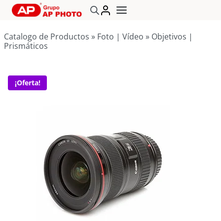
Saltar
al
contenido
Catalogo de Productos
»
Foto | Vídeo
»
Objetivos |
Prismáticos
¡Oferta!