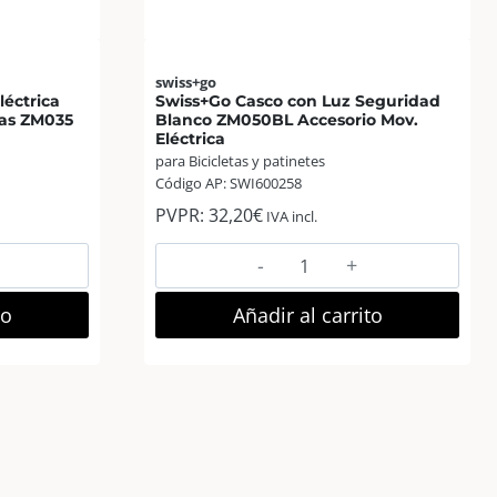
swiss+go
léctrica
Swiss+Go Casco con Luz Seguridad
ezas ZM035
Blanco ZM050BL Accesorio Mov.
Eléctrica
para Bicicletas y patinetes
Código AP: SWI600258
PVPR:
32,20
€
IVA incl.
Swiss+Go
Casco
con
to
Añadir al carrito
Luz
Seguridad
Blanco
ZM050BL
Accesorio
Mov.