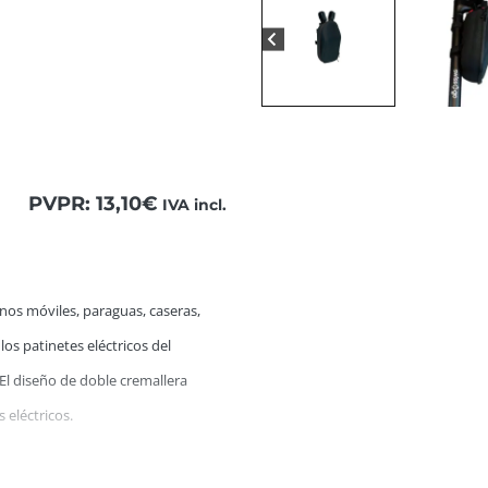
PVPR:
13,10
€
IVA incl.
odo de llevar y espacioso por dentro. Podrás llevar desde t
nos móviles, paraguas, caseras,
os patinetes eléctricos del
 El diseño de doble cremallera
 eléctricos.