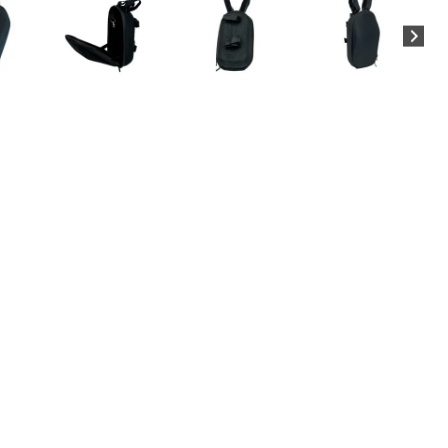
eléfonos móviles, paraguas, caseras, herramientas, guantes,