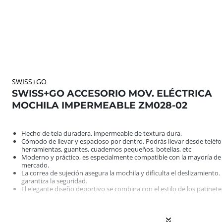
SWISS+GO
SWISS+GO ACCESORIO MOV. ELÉCTRICA
MOCHILA IMPERMEABLE ZM028-02
Hecho de tela duradera, impermeable de textura dura. Cóm
Hecho de tela duradera, impermeable de textura dura.
Cómodo de llevar y espacioso por dentro. Podrás llevar desde teléfo
herramientas, guantes, cuadernos pequeños, botellas, etc
Moderno y práctico, es especialmente compatible con la mayoría de l
mercado.
La correa de sujeción asegura la mochila y dificulta el deslizamiento.
garantiza la seguridad.
El elegante diseño deportivo se combina con el estilo de los patinetes