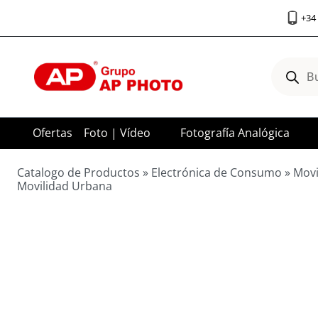
Saltar
+34 
al
contenido
Búsqued
de
product
Ofertas
Foto | Vídeo
Fotografía Analógica
Catalogo de Productos
»
Electrónica de Consumo
»
Movi
Movilidad Urbana