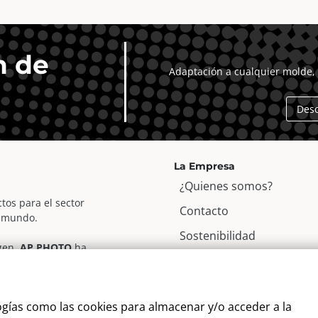
ZM031
ZM035
cantidad
cantidad
n de
Adaptación a cualquier molde, 
Des
La Empresa
¿Quienes somos?
tos para el sector
Contacto
l mundo.
Sostenibilidad
agen,
AP PHOTO
ha
Blog
r fotográfico, para apoyar
Alta Cliente
ogías como las cookies para almacenar y/o acceder a la
Aviso Legal