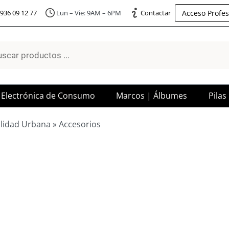
Acceso Profes
936 09 12 77
Lun – Vie: 9AM – 6PM
Contactar
a
os
Electrónica de Consumo
Marcos | Álbumes
Pilas
lidad Urbana
»
Accesorios