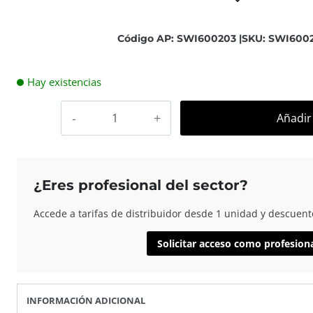
Código AP: SWI600203 |
SKU: SWI6002
Hay existencias
Swiss+Go
Añadir 
Accesorio
Mov.
Eléctrica
Mochila
¿Eres profesional del sector?
Impermeable
ZM028-
Accede a tarifas de distribuidor desde 1 unidad y descuent
02
Solicitar acceso como profesion
cantidad
INFORMACIÓN ADICIONAL