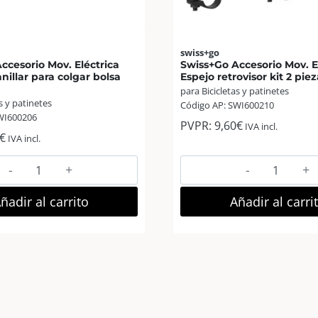
swiss+go
ccesorio Mov. Eléctrica
Swiss+Go Accesorio Mov. E
illar para colgar bolsa
Espejo retrovisor kit 2 pi
para Bicicletas y patinetes
s y patinetes
Código AP: SWI600210
WI600206
PVPR:
9,60
€
IVA incl.
€
IVA incl.
Swiss+Go
Swiss+Go
Accesorio
Accesorio
Mov.
Mov.
ñadir al carrito
Añadir al carri
Eléctrica
Eléctrica
Gancho
Espejo
Manillar
retrovisor
para
kit
colgar
2
bolsa
piezas