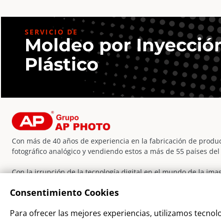
Eléctrica
cantidad
SERVICIO DE
Moldeo por Inyecció
Plástico
Con más de 40 años de experiencia en la fabricación de produc
fotográfico analógico y vendiendo estos a más de 55 países de
Con la irrupción de la tecnología digital en el mundo de la im
incorporado nuevas líneas de negocio, dentro y fuera del secto
Consentimiento Cookies
la evolución y crecimiento de sus clientes.
Facebook
Instagram
YouTube
LinkedIn
WordPress
Para ofrecer las mejores experiencias, utilizamos tecnol