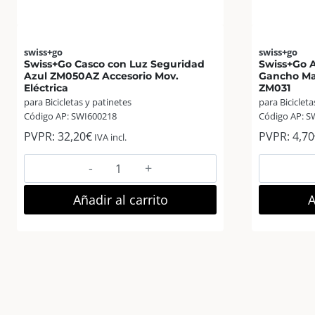
swiss+go
swiss+go
Swiss+Go Casco con Luz Seguridad
Swiss+Go A
Azul ZM050AZ Accesorio Mov.
Gancho Man
Eléctrica
ZM031
para Bicicletas y patinetes
para Bicicleta
Código AP: SWI600218
Código AP: S
PVPR:
32,20
€
PVPR:
4,70
IVA incl.
Swiss+Go
Casco
con
Añadir al carrito
A
Luz
Seguridad
Azul
ZM050AZ
Accesorio
Mov.