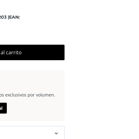
03 |
EAN:
al carrito
os exclusivos por volumen.
al