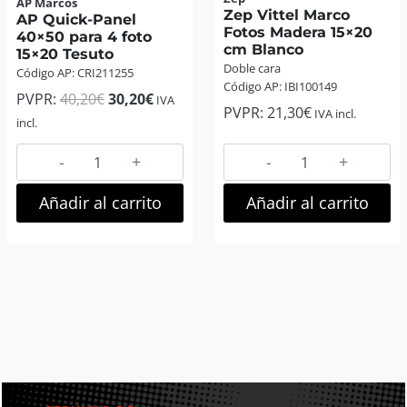
AP Marcos
Zep Vittel Marco
AP Quick-Panel
Fotos Madera 15×20
40×50 para 4 foto
cm Blanco
15×20 Tesuto
Doble cara
Código AP: CRI211255
Código AP: IBI100149
El
El
PVPR:
40,20
€
30,20
€
IVA
PVPR:
21,30
€
IVA incl.
precio
precio
incl.
original
actual
AP
Zep
era:
es:
Quick-
Vittel
40,20€.
30,20€.
Panel
Marco
Añadir al carrito
Añadir al carrito
40×50
Fotos
para
Madera
4
15×20
foto
cm
15×20
Blanco
Tesuto
cantidad
cantidad