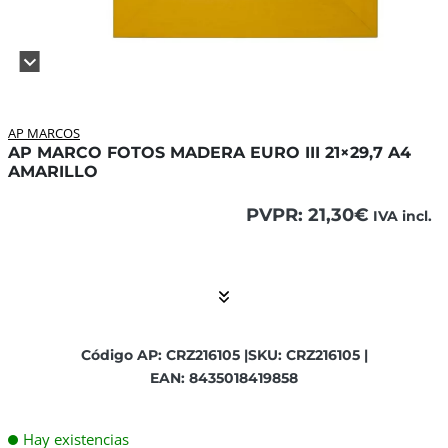
AP MARCOS
AP MARCO FOTOS MADERA EURO III 21×29,7 A4
AMARILLO
PVPR:
21,30
€
IVA incl.
El contenido está contraído. Activar el Show More botón p
Código AP: CRZ216105 |
SKU: CRZ216105 |
EAN: 8435018419858
Hay existencias