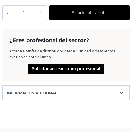
AP
Añadir al carrito
Marco
Fotos
Madera
Euro
¿Eres profesional del sector?
III
Accede a tarifas de distribuidor desde 1 unidad y descuentos
21×29,7
exclusivos por volumen.
A4
Amarillo
Solicitar acceso como profesional
cantidad
INFORMACIÓN ADICIONAL