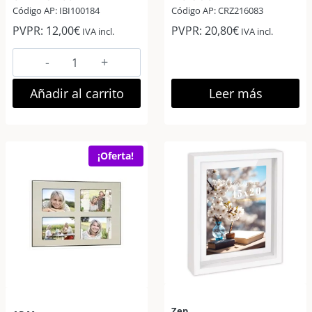
Código AP: IBI100184
Código AP: CRZ216083
PVPR:
12,00
€
PVPR:
20,80
€
IVA incl.
IVA incl.
Zep
Bobby
Marco
Añadir al carrito
Leer más
Fotos
Madera
10×15
¡Oferta!
cm
Blanco
cantidad
Zep