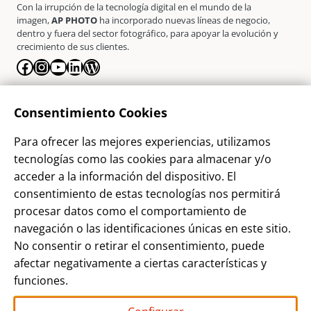
Con la irrupción de la tecnología digital en el mundo de la
imagen,
AP PHOTO
ha incorporado nuevas líneas de negocio,
dentro y fuera del sector fotográfico, para apoyar la evolución y
crecimiento de sus clientes.
Facebook
Instagram
YouTube
LinkedIn
WordPress
La Empresa
Consentimiento Cookies
¿Quienes somos?
Para ofrecer las mejores experiencias, utilizamos
Contacto
tecnologías como las cookies para almacenar y/o
Sostenibilidad
acceder a la información del dispositivo. El
consentimiento de estas tecnologías nos permitirá
Blog
procesar datos como el comportamiento de
Alta Cliente
navegación o las identificaciones únicas en este sitio.
Aviso Legal
No consentir o retirar el consentimiento, puede
afectar negativamente a ciertas características y
Términos y Condiciones
funciones.
Política de privacidad