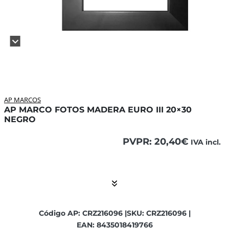
AP MARCOS
AP MARCO FOTOS MADERA EURO III 20×30
NEGRO
PVPR:
20,40
€
IVA incl.
El contenido está contraído. Activar el Show More botón p
Código AP: CRZ216096 |
SKU: CRZ216096 |
EAN: 8435018419766