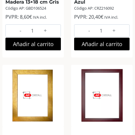
Madera 13×18 cm Gris
Azul
Código AP: GBD106524
Código AP: CRZ216092
PVPR:
8,60
€
PVPR:
20,40
€
IVA incl.
IVA incl.
Goldbuch
AP
Concrete
Marco
Beton
Fotos
Añadir al carrito
Añadir al carrito
Marco
Madera
Fotos
Euro
Madera
III
13×18
20×30
cm
Azul
Gris
cantidad
cantidad