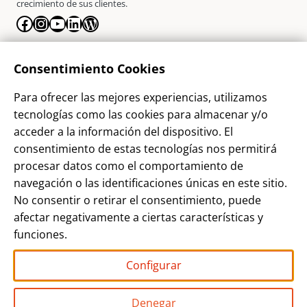
crecimiento de sus clientes.
Facebook
Instagram
YouTube
LinkedIn
WordPress
La Empresa
Consentimiento Cookies
¿Quienes somos?
Para ofrecer las mejores experiencias, utilizamos
Contacto
tecnologías como las cookies para almacenar y/o
Sostenibilidad
acceder a la información del dispositivo. El
consentimiento de estas tecnologías nos permitirá
Blog
procesar datos como el comportamiento de
Alta Cliente
navegación o las identificaciones únicas en este sitio.
Aviso Legal
No consentir o retirar el consentimiento, puede
afectar negativamente a ciertas características y
Términos y Condiciones
funciones.
Política de privacidad
Configurar
Denegar