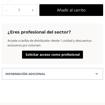
AP
Añadir al carrito
Marco
Fotos
Madera
Euro
¿Eres profesional del sector?
II
Accede a tarifas de distribuidor desde 1 unidad y descuentos
21×29,7
exclusivos por volumen.
A4
Azul
Solicitar acceso como profesional
Claro
cantidad
INFORMACIÓN ADICIONAL