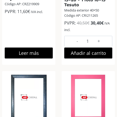
Código AP: CRZ219909
Tesuto
Medida exterior 40×50
PVPR:
11,60
€
IVA incl.
Código AP: CRI211265
El
El
PVPR:
40,50
€
30,40
€
IVA
precio
precio
incl.
original
actual
AP
era:
es:
Quick-
40,50€.
30,40€
Panel
Leer más
Añadir al carrito
40×50
para
3
foto
15×20
+
1
foto
10×15