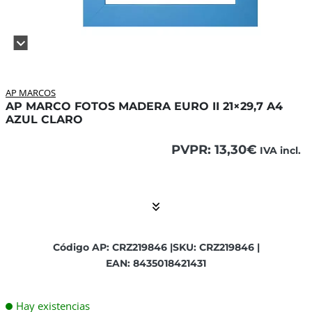
AP MARCOS
AP MARCO FOTOS MADERA EURO II 21×29,7 A4
AZUL CLARO
PVPR:
13,30
€
IVA incl.
El contenido está contraído. Activar el Show More botón p
Código AP: CRZ219846 |
SKU: CRZ219846 |
EAN: 8435018421431
Hay existencias