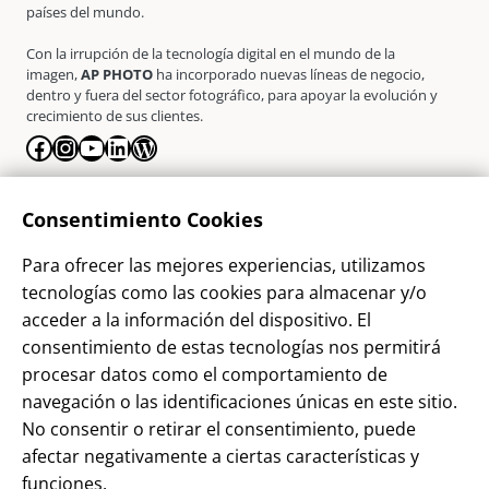
países del mundo.
Con la irrupción de la tecnología digital en el mundo de la
imagen,
AP PHOTO
ha incorporado nuevas líneas de negocio,
dentro y fuera del sector fotográfico, para apoyar la evolución y
crecimiento de sus clientes.
Facebook
Instagram
YouTube
LinkedIn
WordPress
La Empresa
Consentimiento Cookies
¿Quienes somos?
Para ofrecer las mejores experiencias, utilizamos
Contacto
tecnologías como las cookies para almacenar y/o
Sostenibilidad
acceder a la información del dispositivo. El
consentimiento de estas tecnologías nos permitirá
Blog
procesar datos como el comportamiento de
Alta Cliente
navegación o las identificaciones únicas en este sitio.
Aviso Legal
No consentir o retirar el consentimiento, puede
afectar negativamente a ciertas características y
Términos y Condiciones
funciones.