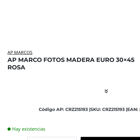
AP MARCOS
AP MARCO FOTOS MADERA EURO 30×45
ROSA
El contenido está contraído. Activar el Show More botón
Código AP: CRZ215193 |
SKU: CRZ215193 |
EAN:
Hay existencias