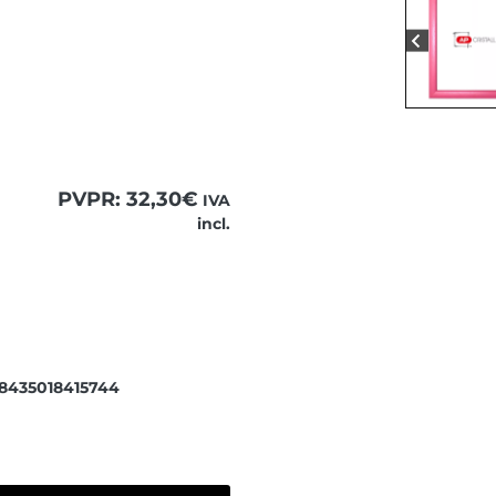
PVPR:
32,30
€
IVA
incl.
 para ver el contenido completo.
 8435018415744