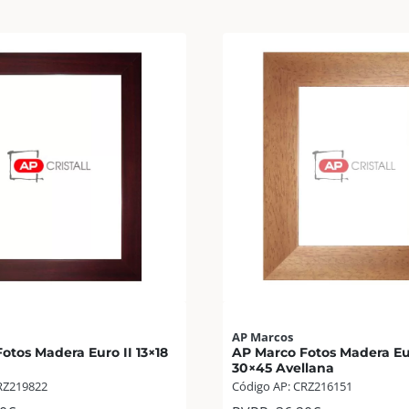
AP Marcos
otos Madera Euro II 13×18
AP Marco Fotos Madera Eur
30×45 Avellana
RZ219822
Código AP: CRZ216151