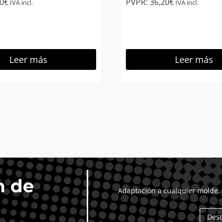
0
€
PVPR:
36,20
€
IVA incl.
IVA incl.
Leer más
Leer más
n de
Adaptación a cualquier molde, 
Des