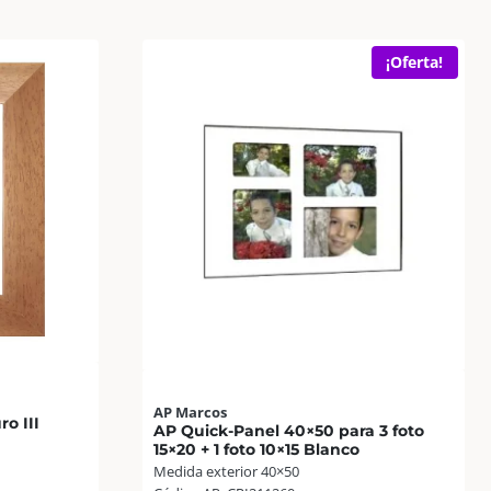
¡Oferta!
AP Marcos
o III
AP Quick-Panel 40×50 para 3 foto
15×20 + 1 foto 10×15 Blanco
Medida exterior 40×50