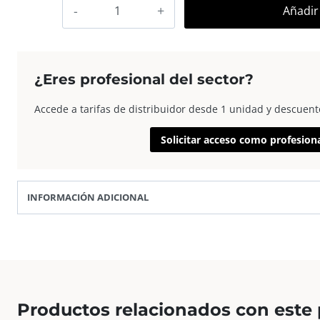
AP
Añadir 
Marco
Fotos
Madera
Euro
¿Eres profesional del sector?
30×45
Rosa
Accede a tarifas de distribuidor desde 1 unidad y descuent
cantidad
Solicitar acceso como profesion
INFORMACIÓN ADICIONAL
Productos relacionados con este