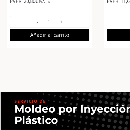
PVPR:
20,80
€
PVPR:
11,6
IVA incl.
AP
Marco
Fotos
Añadir al carrito
Madera
Euro
III
20×25
Rosa
cantidad
SERVICIO DE
Moldeo por Inyecció
Plástico