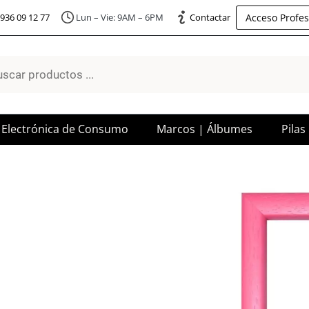
Acceso Profes
936 09 12 77
Lun – Vie: 9AM – 6PM
Contactar
a
os
Electrónica de Consumo
Marcos | Álbumes
Pilas