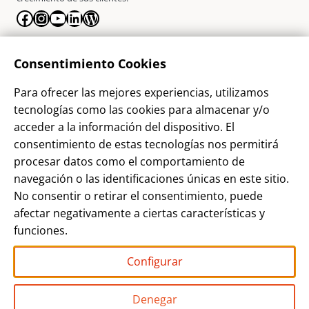
Facebook
Instagram
YouTube
LinkedIn
WordPress
La Empresa
Consentimiento Cookies
¿Quienes somos?
Para ofrecer las mejores experiencias, utilizamos
Contacto
tecnologías como las cookies para almacenar y/o
Sostenibilidad
acceder a la información del dispositivo. El
consentimiento de estas tecnologías nos permitirá
Blog
procesar datos como el comportamiento de
Alta Cliente
navegación o las identificaciones únicas en este sitio.
Aviso Legal
No consentir o retirar el consentimiento, puede
afectar negativamente a ciertas características y
Términos y Condiciones
funciones.
Política de privacidad
Configurar
Denegar
Grupo AP PHOTO