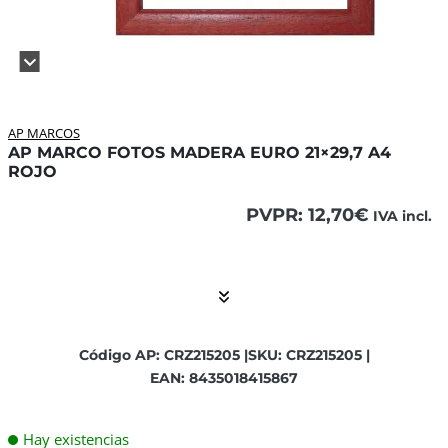
AP MARCOS
AP MARCO FOTOS MADERA EURO 21×29,7 A4
ROJO
PVPR:
12,70
€
IVA incl.
El contenido está contraído. Activar el Show More botón p
Código AP: CRZ215205 |
SKU: CRZ215205 |
EAN: 8435018415867
Hay existencias