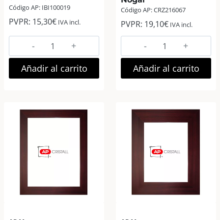
Código AP: IBI100019
Código AP: CRZ216067
PVPR:
15,30
€
IVA incl.
PVPR:
19,10
€
IVA incl.
Zep
AP
Levico
Marco
Marco
Fotos
Añadir al carrito
Añadir al carrito
Fotos
Madera
Madera
Euro
15×20
III
cm
18×24
Blanco
Nogal
cantidad
cantidad