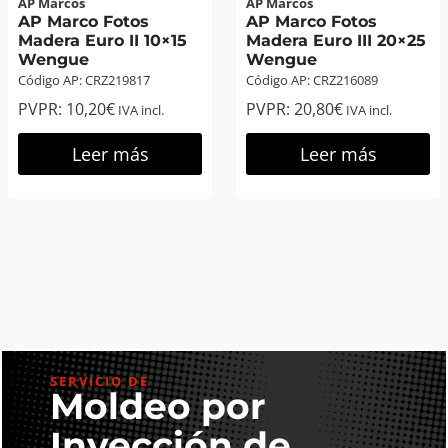
AP Marcos
AP Marcos
AP Marco Fotos
AP Marco Fotos
Madera Euro II 10×15
Madera Euro III 20×25
Wengue
Wengue
Código AP: CRZ219817
Código AP: CRZ216089
PVPR:
10,20
€
PVPR:
20,80
€
IVA incl.
IVA incl.
Leer más
Leer más
SERVICIO DE
Moldeo por
Inyección de