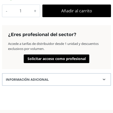
AP
Añadir al carrito
Marco
Fotos
Madera
Euro
¿Eres profesional del sector?
21×29,7
Accede a tarifas de distribuidor desde 1 unidad y descuentos
A4
exclusivos por volumen.
Rojo
cantidad
Solicitar acceso como profesional
INFORMACIÓN ADICIONAL