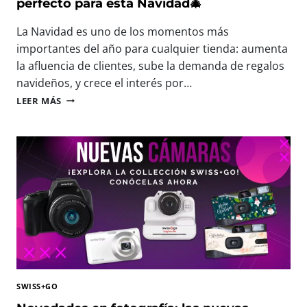
I
perfecto para esta Navidad🎄
N
S
T
F
La Navidad es uno de los momentos más
E
R
E
importantes del año para cualquier tienda: aumenta
U
N
la afluencia de clientes, sube la demanda de regalos
T
P
navideños, y crece el interés por…
A
H
R
🎄
O
LEER MÁS
C
N
T
A
U
O
D
E
F
A
V
O
M
A
R
O
S
U
M
M
M
E
I
F
N
N
E
T
I
S
O
C
T
Á
2
M
0
SWISS+GO
A
2
R
6