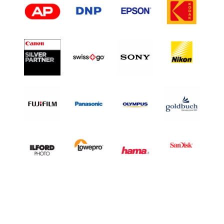
L
H
A
L
F
F
R
A
M
E