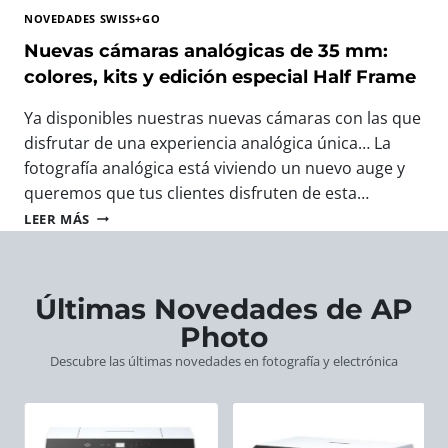
T
A
T
NOVEDADES SWISS+GO
O
V
O
G
E
Nuevas cámaras analógicas de 35 mm:
F
R
R
O
colores, kits y edición especial Half Frame
A
O
T
F
S
O
Ya disponibles nuestras nuevas cámaras con las que
Í
W
G
disfrutar de una experiencia analógica única… La
A
I
R
:
fotografía analógica está viviendo un nuevo auge y
S
Á
L
S
F
queremos que tus clientes disfruten de esta…
A
+
I
N
LEER MÁS
S
G
C
U
N
O
O
E
U
:
D
V
E
E
E
A
Últimas Novedades de AP
V
L
E
S
A
R
Photo
U
C
S
E
R
Á
Descubre las últimas novedades en fotografía y electrónica
C
G
O
M
Á
A
P
A
M
L
A
R
A
O
A
R
P