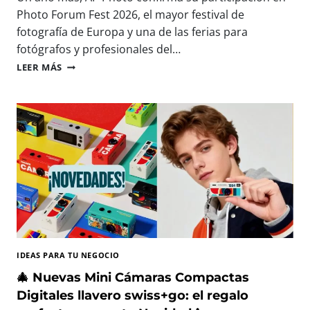
A
E
Photo Forum Fest 2026, el mayor festival de
R
S
fotografía de Europa y una de las ferias para
A
D
fotógrafos y profesionales del…
C
N
A
A
P
LEER MÁS
P
P
T
P
U
H
R
O
A
T
R
O
,
E
I
S
M
T
P
A
R
R
I
Á
M
P
IDEAS PARA TU NEGOCIO
I
R
R
E
🎄 Nuevas Mini Cámaras Compactas
Y
S
Digitales llavero swiss+go: el regalo
D
E