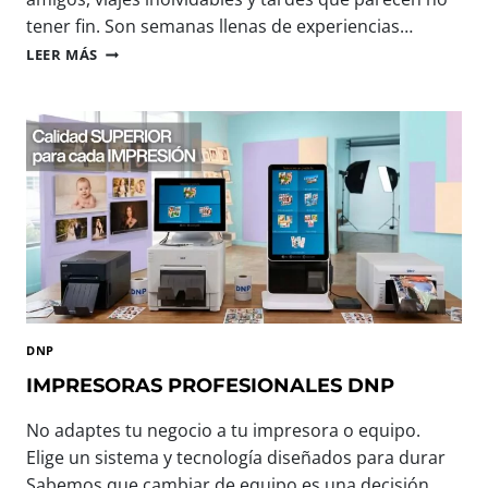
tener fin. Son semanas llenas de experiencias…
B
LEER MÁS
I
E
N
V
E
N
I
D
O
,
V
E
R
DNP
A
N
IMPRESORAS PROFESIONALES DNP
O
:
No adaptes tu negocio a tu impresora o equipo.
T
Elige un sistema y tecnología diseñados para durar
E
Sabemos que cambiar de equipo es una decisión
C