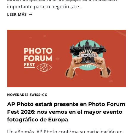
N
importante para tu negocio. ¿Te…
O
I
LEER MÁS
L
M
O
P
G
R
Í
E
A
S
I
O
M
R
P
A
R
S
E
P
S
R
C
O
I
F
N
NOVEDADES SWISS+GO
E
D
S
AP Photo estará presente en Photo Forum
I
I
Fest 2026: nos vemos en el mayor evento
B
O
L
fotográfico de Europa
N
E
A
P
Un año más, AP Photo confirma su participación en
L