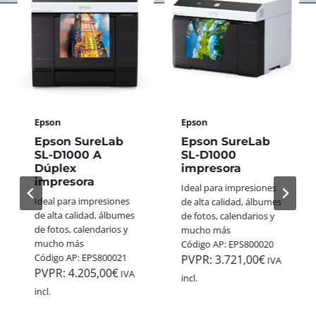
S
A
E
A
S
R
N
S
F
A
W
E
L
I
C
Ó
S
T
G
S
O
I
+
P
C
Epson
Epson
G
A
A
O
R
Epson SureLab
Epson SureLab
S
L
A
SL-D1000 A
SL-D1000
D
L
Dúplex
impresora
E
E
E
impresora
S
Ideal para impresiones
3
G
T
Ideal para impresiones
de alta calidad, álbumes
5
A
A
de alta calidad, álbumes
de fotos, calendarios y
M
N
N
de fotos, calendarios y
mucho más
M
A
A
mucho más
Código AP: EPS800020
:
A
V
Código AP: EPS800021
PVPR:
3.721,00
€
C
IVA
P
I
PVPR:
4.205,00
€
O
IVA
incl.
P
D
L
incl.
H
A
O
O
D
R