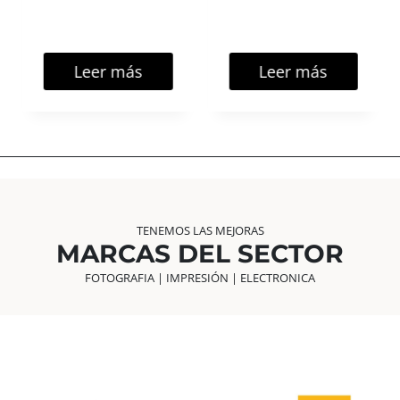
T
🎄
E
O
S
,
Leer más
Leer más
K
I
T
S
Y
E
D
I
C
TENEMOS LAS MEJORAS
I
MARCAS DEL SECTOR
Ó
N
FOTOGRAFIA | IMPRESIÓN | ELECTRONICA
E
S
P
E
C
I
A