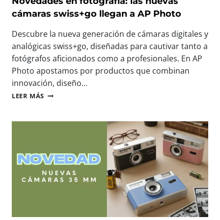
Novedades en fotografía: las nuevas
A
:
cámaras swiss+go llegan a AP Photo
S
N
C
O
Descubre la nueva generación de cámaras digitales y
O
S
analógicas swiss+go, diseñadas para cautivar tanto a
M
V
P
fotógrafos aficionados como a profesionales. En AP
E
A
M
Photo apostamos por productos que combinan
C
O
innovación, diseño…
T
S
N
A
LEER MÁS
E
O
S
N
V
D
E
E
I
L
D
G
M
A
I
A
D
T
Y
E
A
O
S
L
R
E
E
E
N
S
V
F
L
E
O
L
N