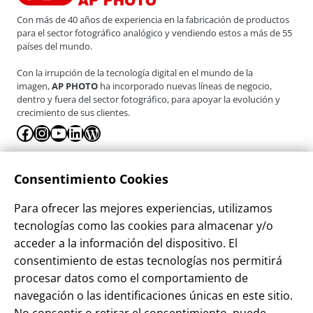
Con más de 40 años de experiencia en la fabricación de productos
para el sector fotográfico analógico y vendiendo estos a más de 55
países del mundo.
Con la irrupción de la tecnología digital en el mundo de la
imagen,
AP PHOTO
ha incorporado nuevas líneas de negocio,
dentro y fuera del sector fotográfico, para apoyar la evolución y
crecimiento de sus clientes.
Facebook
Instagram
YouTube
LinkedIn
WordPress
La Empresa
Consentimiento Cookies
¿Quienes somos?
Para ofrecer las mejores experiencias, utilizamos
Contacto
tecnologías como las cookies para almacenar y/o
Sostenibilidad
acceder a la información del dispositivo. El
consentimiento de estas tecnologías nos permitirá
Blog
procesar datos como el comportamiento de
Alta Cliente
navegación o las identificaciones únicas en este sitio.
Aviso Legal