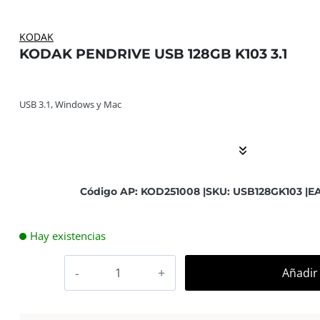
KODAK
KODAK PENDRIVE USB 128GB K103 3.1
USB 3.1, Windows y Mac ... El contenido continúa. Activ
USB 3.1, Windows y Mac
Código AP: KOD251008 |
SKU: USB128GK103 |
EA
Hay existencias
Kodak
Añadir 
Pendrive
Usb
128Gb