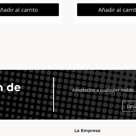
Pendrive
Pendrive
Usb
Usb
ñadir al carrito
Añadir al carri
32Gb
32Gb
Cruzer
K103
Blade
3.1
USB
cantidad
2.0
16Mb/s
cantidad
n de
Adaptación a cualquier molde, 
Des
La Empresa