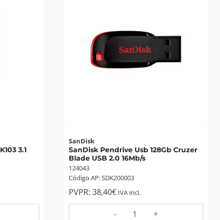
SanDisk
103 3.1
SanDisk Pendrive Usb 128Gb Cruzer
Blade USB 2.0 16Mb/s
124043
Código AP: SDK200003
PVPR:
38,40
€
IVA incl.
SanDisk