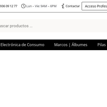
Acceso Profes
936 09 12 77
Lun – Vie: 9AM – 6PM
Contactar
a
os
Electrónica de Consumo
Marcos | Álbumes
Pilas