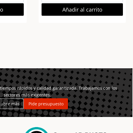
Pendrive
Usb
to
Añadir al carrito
128Gb
Cruzer
Blade
USB
2.0
16Mb/s
cantidad
tiempos rápidos y calidad garantizada. Trabajamos con los
sectores más exigentes.
cubre más
Pide presupuesto