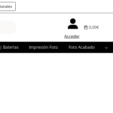
ionales
0,00€
Acceder
 | Baterías
Impresión Foto
Foto Acabado