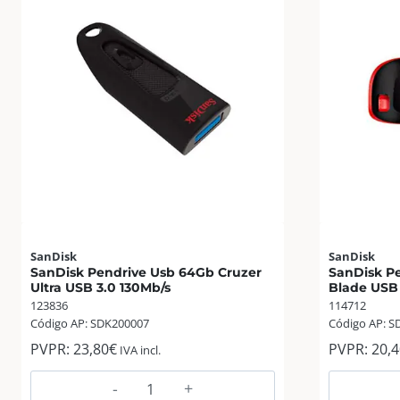
SanDisk
SanDisk
SanDisk Pendrive Usb 64Gb Cruzer
SanDisk Pe
Ultra USB 3.0 130Mb/s
Blade USB 
123836
114712
Código AP: SDK200007
Código AP: S
PVPR:
23,80
€
PVPR:
20,4
IVA incl.
SanDisk