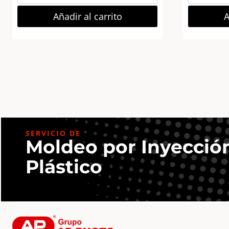
Pendrive
Usb
Añadir al carrito
A
64Gb
Cruzer
Ultra
USB
3.0
130Mb/s
cantidad
SERVICIO DE
Moldeo por Inyecció
Plástico