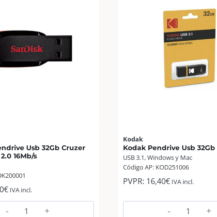
Kodak
ndrive Usb 32Gb Cruzer
Kodak Pendrive Usb 32Gb K
2.0 16Mb/s
USB 3.1, Windows y Mac
Código AP: KOD251006
DK200001
PVPR:
16,40
€
IVA incl.
0
€
IVA incl.
SanDisk
Kodak