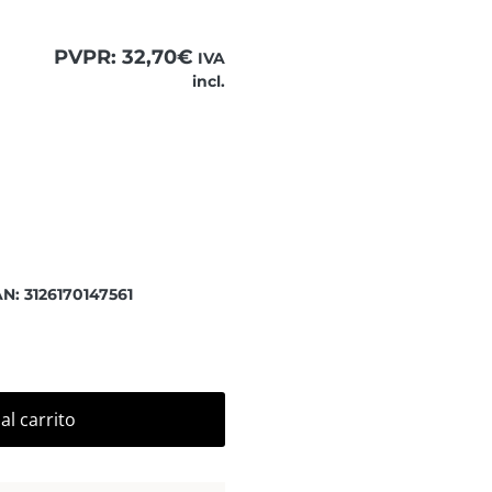
PVPR:
32,70
€
IVA
incl.
ar el Show More botón para ver el contenido completo.
N: 3126170147561
al carrito