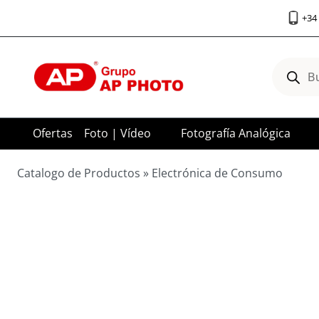
Saltar
+34 
al
contenido
Búsqued
de
product
Ofertas
Foto | Vídeo
Fotografía Analógica
Catalogo de Productos
»
Electrónica de Consumo