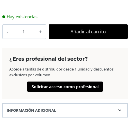
Hay existencias
Kingston
Añadir al carrito
Pendrive
Usb
64Gb
DTX
¿Eres profesional del sector?
Exodia
Accede a tarifas de distribuidor desde 1 unidad y descuentos
100Mb/s
exclusivos por volumen.
Negro/Verde
cantidad
Solicitar acceso como profesional
INFORMACIÓN ADICIONAL