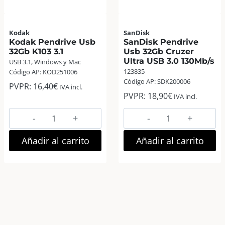
Kodak
SanDisk
Kodak Pendrive Usb
SanDisk Pendrive
32Gb K103 3.1
Usb 32Gb Cruzer
Ultra USB 3.0 130Mb/s
USB 3.1, Windows y Mac
123835
Código AP: KOD251006
Código AP: SDK200006
PVPR:
16,40
€
IVA incl.
PVPR:
18,90
€
IVA incl.
Kodak
SanDisk
Pendrive
Pendrive
Usb
Usb
Añadir al carrito
Añadir al carrito
32Gb
32Gb
K103
Cruzer
3.1
Ultra
cantidad
USB
3.0
130Mb/s