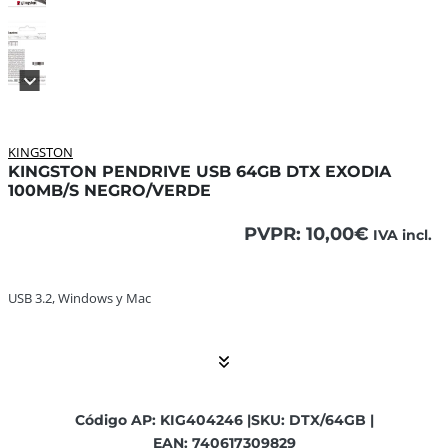
KINGSTON
KINGSTON PENDRIVE USB 64GB DTX EXODIA
100MB/S NEGRO/VERDE
PVPR:
10,00
€
IVA incl.
USB 3.2, Windows y Mac ... El contenido continúa. Activar
USB 3.2, Windows y Mac
Código AP: KIG404246 |
SKU: DTX/64GB |
EAN: 740617309829