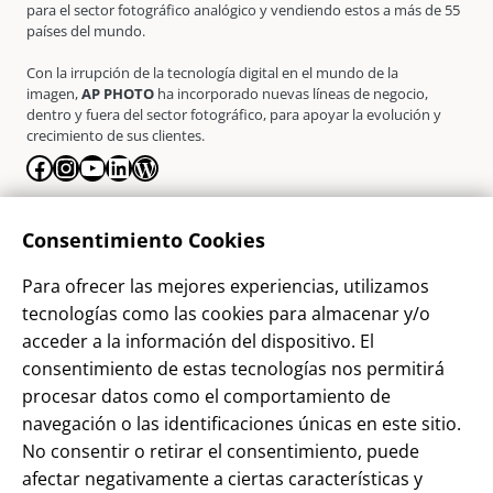
para el sector fotográfico analógico y vendiendo estos a más de 55
países del mundo.
Con la irrupción de la tecnología digital en el mundo de la
imagen,
AP PHOTO
ha incorporado nuevas líneas de negocio,
dentro y fuera del sector fotográfico, para apoyar la evolución y
crecimiento de sus clientes.
Facebook
Instagram
YouTube
LinkedIn
WordPress
La Empresa
Consentimiento Cookies
¿Quienes somos?
Para ofrecer las mejores experiencias, utilizamos
Contacto
tecnologías como las cookies para almacenar y/o
Sostenibilidad
acceder a la información del dispositivo. El
consentimiento de estas tecnologías nos permitirá
Blog
procesar datos como el comportamiento de
Alta Cliente
navegación o las identificaciones únicas en este sitio.
Aviso Legal
No consentir o retirar el consentimiento, puede
afectar negativamente a ciertas características y
Términos y Condiciones