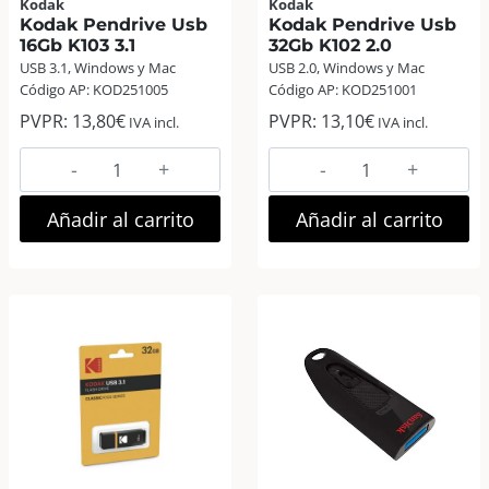
Kodak
Kodak
Kodak Pendrive Usb
Kodak Pendrive Usb
16Gb K103 3.1
32Gb K102 2.0
USB 3.1, Windows y Mac
USB 2.0, Windows y Mac
Código AP: KOD251005
Código AP: KOD251001
PVPR:
13,80
€
PVPR:
13,10
€
IVA incl.
IVA incl.
Kodak
Kodak
Pendrive
Pendrive
Usb
Usb
Añadir al carrito
Añadir al carrito
16Gb
32Gb
K103
K102
3.1
2.0
cantidad
cantidad