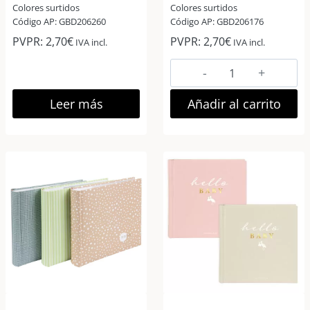
Colores surtidos
Colores surtidos
Código AP: GBD206260
Código AP: GBD206176
PVPR:
2,70
€
PVPR:
2,70
€
IVA incl.
IVA incl.
Goldbuch
Pure
Moments
Leer más
Añadir al carrito
Álbum
Slip-
in
10×15
cm
32
fotos
cantidad