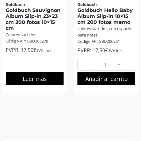
Goldbuch
Goldbuch
Goldbuch Sauvignon
Goldbuch Hello Baby
Álbum Slip-in 23×23
Álbum Slip-in 10×15
cm 200 fotos 10×15
cm 200 fotos memo
cm
colores surtidos, con espacio
Colores surtidos
para notas
Código AP: GBD206228
Código AP: GBD206261
PVPR:
17,50
€
PVPR:
17,50
€
IVA incl.
IVA incl.
Goldbuch
Hello
Baby
Leer más
Añadir al carrito
Álbum
Slip-
in
10×15
cm
200
fotos memo
cantidad