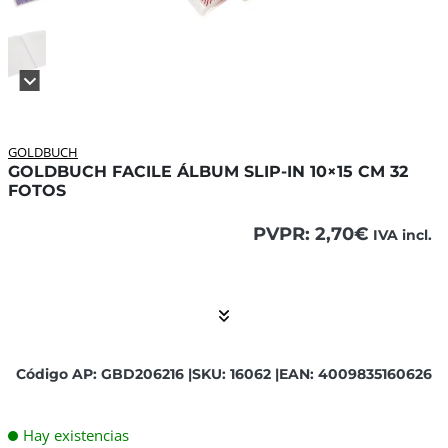
GOLDBUCH
GOLDBUCH FACILE ÁLBUM SLIP-IN 10×15 CM 32
FOTOS
PVPR:
2,70
€
IVA incl.
El contenido está contraído. Activar el Show More botón p
Código AP: GBD206216 |
SKU: 16062 |
EAN: 4009835160626
Hay existencias