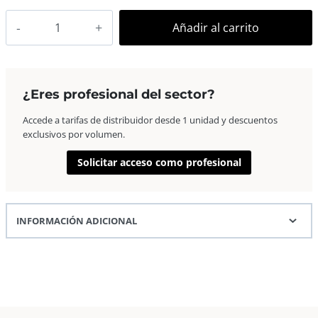
Goldbuch
Añadir al carrito
Facile
Álbum
Slip-
in
¿Eres profesional del sector?
10×15
Accede a tarifas de distribuidor desde 1 unidad y descuentos
cm
exclusivos por volumen.
32
fotos
Solicitar acceso como profesional
cantidad
INFORMACIÓN ADICIONAL