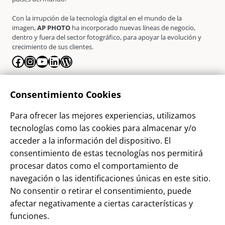
Con la irrupción de la tecnología digital en el mundo de la
imagen,
AP PHOTO
ha incorporado nuevas líneas de negocio,
dentro y fuera del sector fotográfico, para apoyar la evolución y
crecimiento de sus clientes.
Facebook
Instagram
YouTube
LinkedIn
WordPress
La Empresa
Consentimiento Cookies
¿Quienes somos?
Para ofrecer las mejores experiencias, utilizamos
Contacto
tecnologías como las cookies para almacenar y/o
Sostenibilidad
acceder a la información del dispositivo. El
consentimiento de estas tecnologías nos permitirá
Blog
procesar datos como el comportamiento de
Alta Cliente
navegación o las identificaciones únicas en este sitio.
Aviso Legal
No consentir o retirar el consentimiento, puede
afectar negativamente a ciertas características y
Términos y Condiciones
funciones.