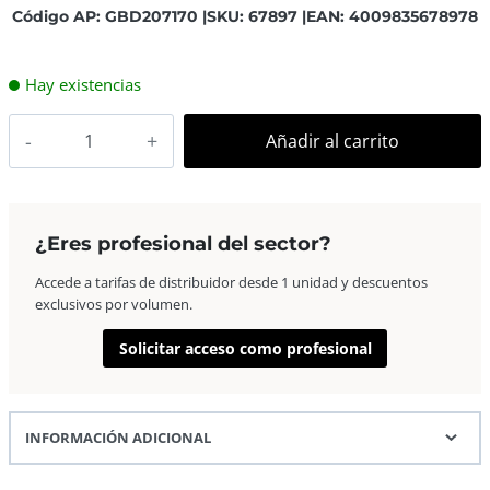
Código AP: GBD207170 |
SKU: 67897 |
EAN: 4009835678978
Hay existencias
Goldbuch
Añadir al carrito
Bella
Vista
Álbum
de
¿Eres profesional del sector?
Pegar
Accede a tarifas de distribuidor desde 1 unidad y descuentos
Mini
exclusivos por volumen.
Click
10×15
Solicitar acceso como profesional
cm
14
fotos
INFORMACIÓN ADICIONAL
Negro
cantidad