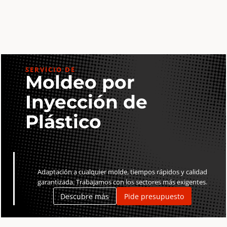
cm
cm
Tela
Tela
Plata
Plata
con
con
20
20
páginas
páginas
SERVICIO DE
Moldeo por
negras
negras
cantidad
cantidad
Inyección de
Plástico
Adaptación a cualquier molde, tiempos rápidos y calidad
garantizada. Trabajamos con los sectores más exigentes.
Descubre más
Pide presupuesto