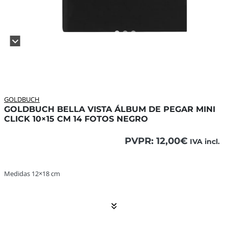
GOLDBUCH
GOLDBUCH BELLA VISTA ÁLBUM DE PEGAR MINI
CLICK 10×15 CM 14 FOTOS NEGRO
PVPR:
12,00
€
IVA incl.
Medidas 12×18 cm ... El contenido continúa. Activar el Sh
Medidas 12×18 cm