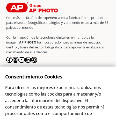
Con más de 40 años de experiencia en la fabricación de productos
para el sector fotográfico analógico y vendiendo estos a más de 55
países del mundo.
Con la irrupción de la tecnología digital en el mundo de la
imagen,
AP PHOTO
ha incorporado nuevas líneas de negocio,
dentro y fuera del sector fotográfico, para apoyar la evolución y
crecimiento de sus clientes.
Facebook
Instagram
YouTube
LinkedIn
WordPress
La Empresa
Consentimiento Cookies
¿Quienes somos?
Para ofrecer las mejores experiencias, utilizamos
Contacto
tecnologías como las cookies para almacenar y/o
Sostenibilidad
acceder a la información del dispositivo. El
consentimiento de estas tecnologías nos permitirá
Blog
procesar datos como el comportamiento de