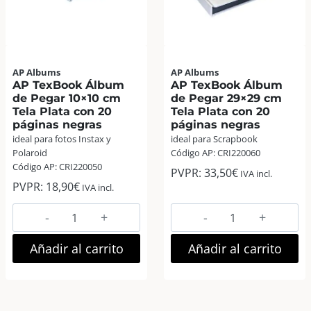
Gris
cantidad
AP Albums
AP Albums
AP TexBook Álbum
AP TexBook Álbum
de Pegar 10×10 cm
de Pegar 29×29 cm
Tela Plata con 20
Tela Plata con 20
páginas negras
páginas negras
ideal para fotos Instax y
ideal para Scrapbook
Polaroid
Código AP: CRI220060
Código AP: CRI220050
PVPR:
33,50
€
IVA incl.
PVPR:
18,90
€
IVA incl.
AP
AP
TexBook
TexBook
Álbum
Álbum
Añadir al carrito
Añadir al carrito
de
de
Pegar
Pegar
10×10
29×29