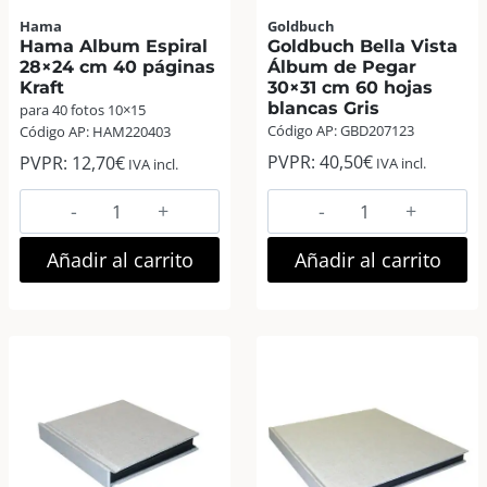
Hama
Goldbuch
Hama Album Espiral
Goldbuch Bella Vista
28×24 cm 40 páginas
Álbum de Pegar
Kraft
30×31 cm 60 hojas
blancas Gris
para 40 fotos 10×15
Código AP: GBD207123
Código AP: HAM220403
PVPR:
40,50
€
PVPR:
12,70
€
IVA incl.
IVA incl.
Hama
Goldbuch
Album
Bella
Espiral
Vista
Añadir al carrito
Añadir al carrito
28×24
Álbum
cm
de
40
Pegar
páginas
30×31
Kraft
cm
cantidad
60
hojas
blancas