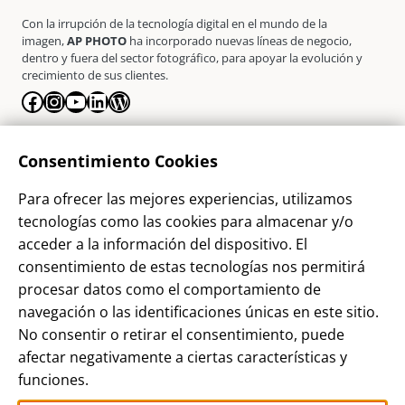
Con la irrupción de la tecnología digital en el mundo de la
imagen,
AP PHOTO
ha incorporado nuevas líneas de negocio,
dentro y fuera del sector fotográfico, para apoyar la evolución y
crecimiento de sus clientes.
Facebook
Instagram
YouTube
LinkedIn
WordPress
La Empresa
Consentimiento Cookies
¿Quienes somos?
Para ofrecer las mejores experiencias, utilizamos
Contacto
tecnologías como las cookies para almacenar y/o
Sostenibilidad
acceder a la información del dispositivo. El
consentimiento de estas tecnologías nos permitirá
Blog
procesar datos como el comportamiento de
Alta Cliente
navegación o las identificaciones únicas en este sitio.
Aviso Legal
No consentir o retirar el consentimiento, puede
afectar negativamente a ciertas características y
Términos y Condiciones
funciones.
Política de privacidad