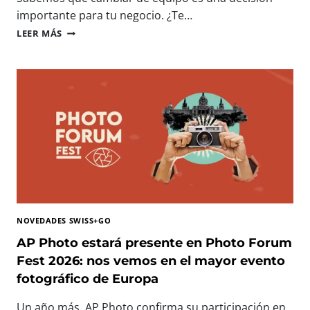
N
importante para tu negocio. ¿Te…
O
I
LEER MÁS
L
M
O
P
G
R
Í
E
A
S
I
O
M
R
P
A
R
S
E
P
S
R
C
O
I
F
N
NOVEDADES SWISS+GO
E
D
S
AP Photo estará presente en Photo Forum
I
I
Fest 2026: nos vemos en el mayor evento
B
O
L
fotográfico de Europa
N
E
A
P
Un año más, AP Photo confirma su participación en
L