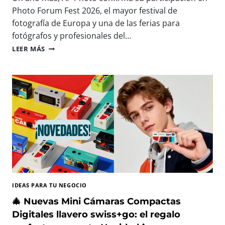
A
E
Photo Forum Fest 2026, el mayor festival de
R
S
fotografía de Europa y una de las ferias para
A
D
fotógrafos y profesionales del…
C
N
A
A
P
LEER MÁS
P
P
T
P
U
H
R
O
A
T
R
O
,
E
I
S
M
T
P
A
R
R
I
Á
M
P
IDEAS PARA TU NEGOCIO
I
R
R
E
🎄 Nuevas Mini Cámaras Compactas
Y
S
Digitales llavero swiss+go: el regalo
D
E