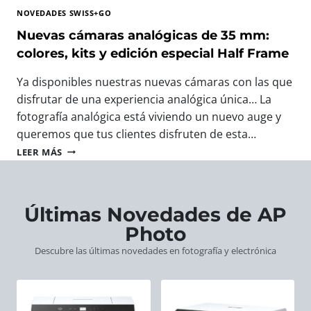
T
A
T
NOVEDADES SWISS+GO
O
V
O
G
E
Nuevas cámaras analógicas de 35 mm:
F
R
R
O
colores, kits y edición especial Half Frame
A
O
T
F
S
O
Ya disponibles nuestras nuevas cámaras con las que
Í
W
G
disfrutar de una experiencia analógica única… La
A
I
R
:
fotografía analógica está viviendo un nuevo auge y
S
Á
L
S
F
queremos que tus clientes disfruten de esta…
A
+
I
N
LEER MÁS
S
G
C
U
N
O
O
E
U
:
D
V
E
E
E
A
Últimas Novedades de AP
V
L
E
S
A
R
Photo
U
C
S
E
R
Á
Descubre las últimas novedades en fotografía y electrónica
C
G
O
M
Á
A
P
A
M
L
A
R
A
O
A
R
P