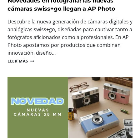
Novedades en fotografía: las nuevas
A
:
cámaras swiss+go llegan a AP Photo
S
N
C
O
Descubre la nueva generación de cámaras digitales y
O
S
analógicas swiss+go, diseñadas para cautivar tanto a
M
V
P
fotógrafos aficionados como a profesionales. En AP
E
A
M
Photo apostamos por productos que combinan
C
O
innovación, diseño…
T
S
N
A
LEER MÁS
E
O
S
N
V
D
E
E
I
L
D
G
M
A
I
A
D
T
Y
E
A
O
S
L
R
E
E
E
N
S
V
F
L
E
O
L
N