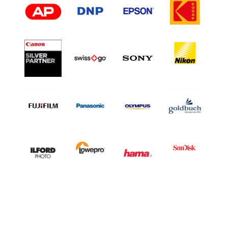
L
H
A
L
F
F
R
A
M
E