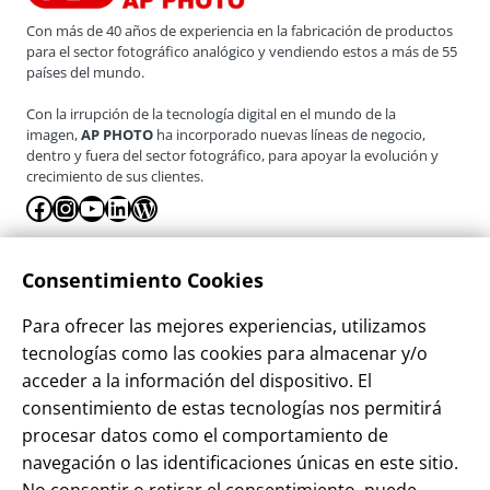
Con más de 40 años de experiencia en la fabricación de productos
para el sector fotográfico analógico y vendiendo estos a más de 55
países del mundo.
Con la irrupción de la tecnología digital en el mundo de la
imagen,
AP PHOTO
ha incorporado nuevas líneas de negocio,
dentro y fuera del sector fotográfico, para apoyar la evolución y
crecimiento de sus clientes.
Facebook
Instagram
YouTube
LinkedIn
WordPress
La Empresa
Consentimiento Cookies
¿Quienes somos?
Para ofrecer las mejores experiencias, utilizamos
Contacto
tecnologías como las cookies para almacenar y/o
Sostenibilidad
acceder a la información del dispositivo. El
consentimiento de estas tecnologías nos permitirá
Blog
procesar datos como el comportamiento de
Alta Cliente
navegación o las identificaciones únicas en este sitio.
Aviso Legal