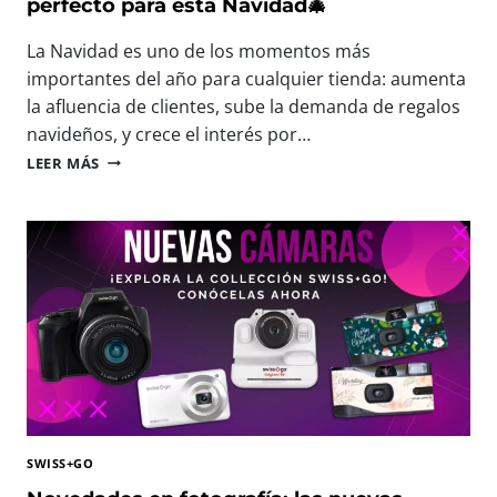
I
perfecto para esta Navidad🎄
N
S
T
F
La Navidad es uno de los momentos más
E
R
E
importantes del año para cualquier tienda: aumenta
U
N
la afluencia de clientes, sube la demanda de regalos
T
P
navideños, y crece el interés por…
A
H
R
🎄
O
LEER MÁS
C
N
T
A
U
O
D
E
F
A
V
O
M
A
R
O
S
U
M
M
M
E
I
F
N
N
E
T
I
S
O
C
T
Á
2
M
0
SWISS+GO
A
2
R
6