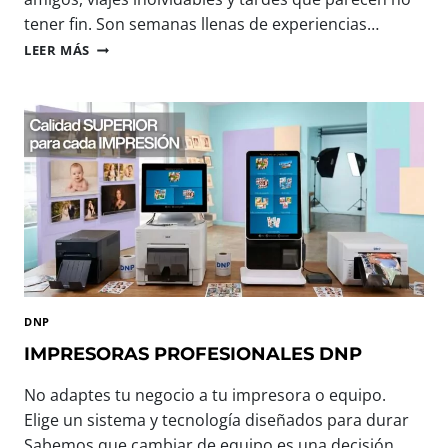
tener fin. Son semanas llenas de experiencias…
B
LEER MÁS
I
E
N
V
E
N
I
D
O
,
V
E
R
DNP
A
N
IMPRESORAS PROFESIONALES DNP
O
:
No adaptes tu negocio a tu impresora o equipo.
T
Elige un sistema y tecnología diseñados para durar
E
Sabemos que cambiar de equipo es una decisión
C