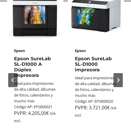
S
A
E
A
S
R
N
S
F
A
W
E
L
I
C
Ó
S
T
G
S
O
I
+
P
C
Epson
Epson
G
A
A
O
R
Epson SureLab
Epson SureLab
S
L
A
SL-D1000 A
SL-D1000
D
L
Dúplex
impresora
E
E
E
impresora
S
Ideal para impresiones
3
G
T
Ideal para impresiones
de alta calidad, álbumes
5
A
A
de alta calidad, álbumes
de fotos, calendarios y
M
N
N
de fotos, calendarios y
mucho más
M
A
A
mucho más
Código AP: EPS800020
:
A
V
Código AP: EPS800021
PVPR:
3.721,00
€
C
IVA
P
I
PVPR:
4.205,00
€
O
IVA
incl.
P
D
L
incl.
H
A
O
O
D
R