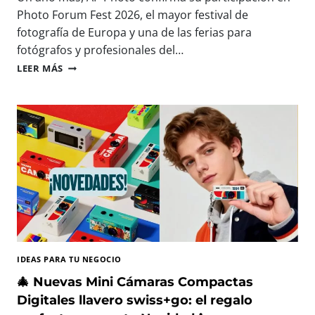
A
E
Photo Forum Fest 2026, el mayor festival de
R
S
fotografía de Europa y una de las ferias para
A
D
fotógrafos y profesionales del…
C
N
A
A
P
LEER MÁS
P
P
T
P
U
H
R
O
A
T
R
O
,
E
I
S
M
T
P
A
R
R
I
Á
M
P
IDEAS PARA TU NEGOCIO
I
R
R
E
🎄 Nuevas Mini Cámaras Compactas
Y
S
Digitales llavero swiss+go: el regalo
D
E