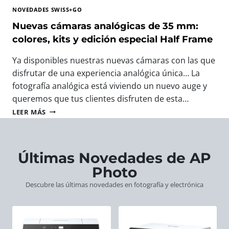
T
A
T
NOVEDADES SWISS+GO
O
V
O
G
E
Nuevas cámaras analógicas de 35 mm:
F
R
R
O
colores, kits y edición especial Half Frame
A
O
T
F
S
O
Ya disponibles nuestras nuevas cámaras con las que
Í
W
G
disfrutar de una experiencia analógica única… La
A
I
R
:
fotografía analógica está viviendo un nuevo auge y
S
Á
L
S
F
queremos que tus clientes disfruten de esta…
A
+
I
N
LEER MÁS
S
G
C
U
N
O
O
E
U
:
D
V
E
E
E
A
Últimas Novedades de AP
V
L
E
S
A
R
Photo
U
C
S
E
R
Á
Descubre las últimas novedades en fotografía y electrónica
C
G
O
M
Á
A
P
A
M
L
A
R
A
O
A
R
P