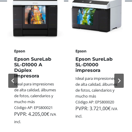
S
A
E
A
S
R
N
S
F
A
W
E
L
I
C
Ó
S
T
G
S
O
I
+
P
C
Epson
Epson
G
A
A
O
R
Epson SureLab
Epson SureLab
S
L
A
SL-D1000 A
SL-D1000
D
L
Dúplex
impresora
E
E
E
impresora
S
Ideal para impresiones
3
G
T
Ideal para impresiones
de alta calidad, álbumes
5
A
A
de alta calidad, álbumes
de fotos, calendarios y
M
N
N
de fotos, calendarios y
mucho más
M
A
A
mucho más
Código AP: EPS800020
:
A
V
Código AP: EPS800021
PVPR:
3.721,00
€
C
IVA
P
I
PVPR:
4.205,00
€
O
IVA
incl.
P
D
L
incl.
H
A
O
O
D
R