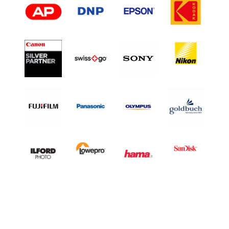
L
H
A
L
F
F
R
A
M
E