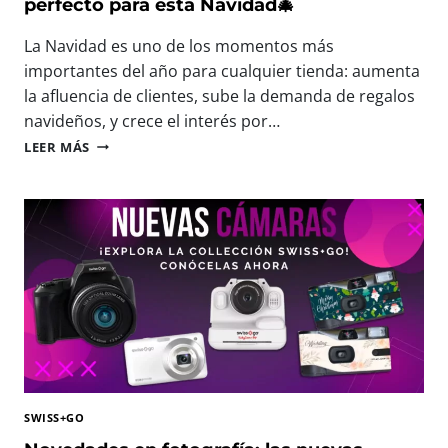
I
perfecto para esta Navidad🎄
N
S
T
F
La Navidad es uno de los momentos más
E
R
E
importantes del año para cualquier tienda: aumenta
U
N
la afluencia de clientes, sube la demanda de regalos
T
P
navideños, y crece el interés por…
A
H
R
🎄
O
LEER MÁS
C
N
T
A
U
O
D
E
F
A
V
O
M
A
R
O
S
U
M
M
M
E
I
F
N
N
E
T
I
S
O
C
T
Á
2
M
0
SWISS+GO
A
2
R
6