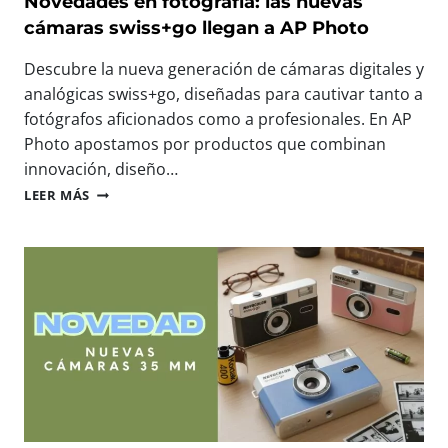
Novedades en fotografía: las nuevas
A
:
cámaras swiss+go llegan a AP Photo
S
N
C
O
Descubre la nueva generación de cámaras digitales y
O
S
analógicas swiss+go, diseñadas para cautivar tanto a
M
V
P
fotógrafos aficionados como a profesionales. En AP
E
A
M
Photo apostamos por productos que combinan
C
O
innovación, diseño…
T
S
N
A
LEER MÁS
E
O
S
N
V
D
E
E
I
L
D
G
M
A
I
A
D
T
Y
E
A
O
S
L
R
E
E
E
N
S
V
F
L
E
O
L
N