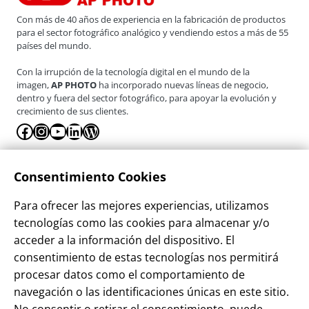
Con más de 40 años de experiencia en la fabricación de productos
para el sector fotográfico analógico y vendiendo estos a más de 55
países del mundo.
Con la irrupción de la tecnología digital en el mundo de la
imagen,
AP PHOTO
ha incorporado nuevas líneas de negocio,
dentro y fuera del sector fotográfico, para apoyar la evolución y
crecimiento de sus clientes.
Facebook
Instagram
YouTube
LinkedIn
WordPress
La Empresa
Consentimiento Cookies
¿Quienes somos?
Para ofrecer las mejores experiencias, utilizamos
Contacto
tecnologías como las cookies para almacenar y/o
Sostenibilidad
acceder a la información del dispositivo. El
consentimiento de estas tecnologías nos permitirá
Blog
procesar datos como el comportamiento de
Alta Cliente
navegación o las identificaciones únicas en este sitio.
Aviso Legal