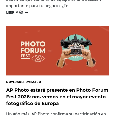
N
importante para tu negocio. ¿Te…
O
I
LEER MÁS
L
M
O
P
G
R
Í
E
A
S
I
O
M
R
P
A
R
S
E
P
S
R
C
O
I
F
N
NOVEDADES SWISS+GO
E
D
S
AP Photo estará presente en Photo Forum
I
I
Fest 2026: nos vemos en el mayor evento
B
O
L
fotográfico de Europa
N
E
A
P
Un año más, AP Photo confirma su participación en
L