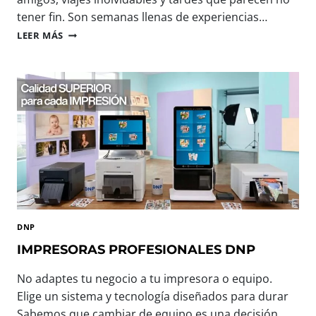
tener fin. Son semanas llenas de experiencias…
B
LEER MÁS
I
E
N
V
E
N
I
D
O
,
V
E
R
DNP
A
N
IMPRESORAS PROFESIONALES DNP
O
:
No adaptes tu negocio a tu impresora o equipo.
T
Elige un sistema y tecnología diseñados para durar
E
Sabemos que cambiar de equipo es una decisión
C