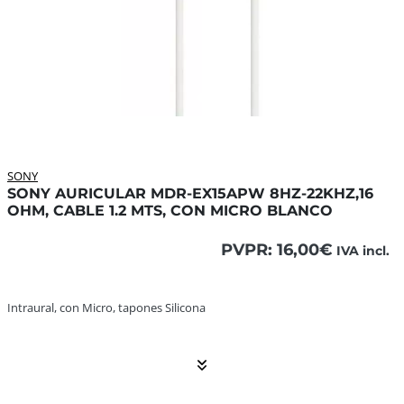
SONY
SONY AURICULAR MDR-EX15APW 8HZ-22KHZ,16
OHM, CABLE 1.2 MTS, CON MICRO BLANCO
PVPR:
16,00
€
IVA incl.
Intraural, con Micro, tapones Silicona ... El contenido co
Intraural, con Micro, tapones Silicona