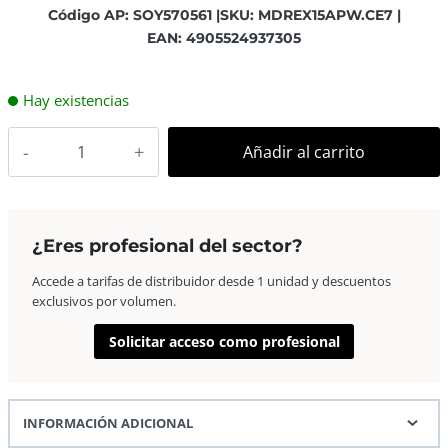
Código AP: SOY570561 |
SKU: MDREX15APW.CE7 |
EAN: 4905524937305
Hay existencias
Sony
Añadir al carrito
Auricular
MDR-
EX15APW
8Hz-
¿Eres profesional del sector?
22kHz,16
Accede a tarifas de distribuidor desde 1 unidad y descuentos
Ohm,
exclusivos por volumen.
cable
1.2
Solicitar acceso como profesional
mts,
con
micro
INFORMACIÓN ADICIONAL
Blanco