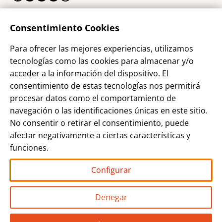
La Empresa
Consentimiento Cookies
¿Quienes somos?
Para ofrecer las mejores experiencias, utilizamos
Contacto
tecnologías como las cookies para almacenar y/o
Sostenibilidad
acceder a la información del dispositivo. El
consentimiento de estas tecnologías nos permitirá
Blog
procesar datos como el comportamiento de
Alta Cliente
navegación o las identificaciones únicas en este sitio.
Aviso Legal
No consentir o retirar el consentimiento, puede
afectar negativamente a ciertas características y
Términos y Condiciones
funciones.
Política de privacidad
Configurar
Denegar
Grupo AP PHOTO
Miembro de Empresas Unidas del Sector
Fotográfico
“EUFOTO”