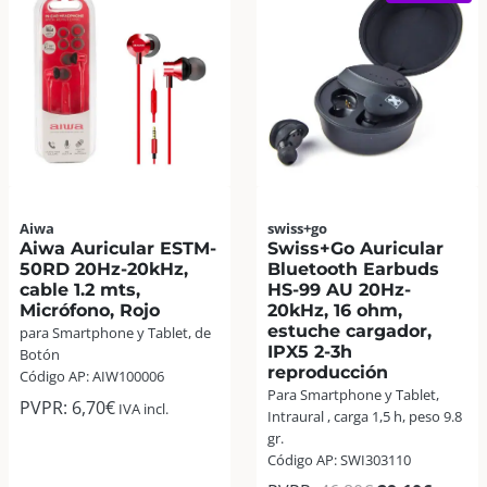
sujeción
mts,
y
16
BT
Ohm,
v2.0
Micrófono,
+
Negro
EDR
cantidad
Negro
cantidad
Aiwa
swiss+go
Aiwa Auricular ESTM-
Swiss+Go Auricular
50RD 20Hz-20kHz,
Bluetooth Earbuds
cable 1.2 mts,
HS-99 AU 20Hz-
Micrófono, Rojo
20kHz, 16 ohm,
estuche cargador,
para Smartphone y Tablet, de
IPX5 2-3h
Botón
reproducción
Código AP: AIW100006
Para Smartphone y Tablet,
PVPR:
6,70
€
IVA incl.
Intraural , carga 1,5 h, peso 9.8
gr.
Código AP: SWI303110