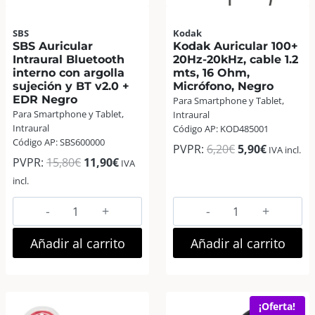
SBS
Kodak
SBS Auricular
Kodak Auricular 100+
Intraural Bluetooth
20Hz-20kHz, cable 1.2
interno con argolla
mts, 16 Ohm,
sujeción y BT v2.0 +
Micrófono, Negro
EDR Negro
Para Smartphone y Tablet,
Para Smartphone y Tablet,
Intraural
Intraural
Código AP: KOD485001
Código AP: SBS600000
El
El
PVPR:
6,20
€
5,90
€
IVA incl.
El
El
PVPR:
15,80
€
11,90
€
IVA
precio
precio
precio
precio
incl.
original
actual
original
actual
era:
es:
SBS
Kodak
era:
es:
6,20€.
5,90€.
Auricular
Auricular
15,80€.
11,90€.
Intraural
100+
Añadir al carrito
Añadir al carrito
Bluetooth
20Hz-
interno
20kHz,
con
cable
¡Oferta!
argolla
1.2