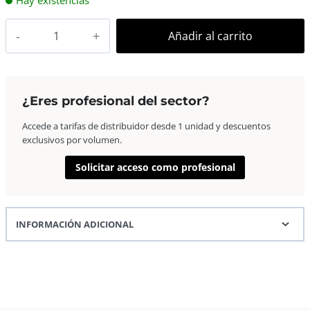
Hay existencias
AP
Añadir al carrito
Quick-
Panel
40×50
para
¿Eres profesional del sector?
1
Accede a tarifas de distribuidor desde 1 unidad y descuentos
foto
exclusivos por volumen.
30×40
Cancun
Solicitar acceso como profesional
cantidad
INFORMACIÓN ADICIONAL