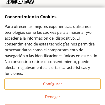
Facebook
Instagram
YouTube
LinkedIn
WordPress
La Empresa
Consentimiento Cookies
¿Quienes somos?
Para ofrecer las mejores experiencias, utilizamos
Contacto
tecnologías como las cookies para almacenar y/o
Sostenibilidad
acceder a la información del dispositivo. El
consentimiento de estas tecnologías nos permitirá
Blog
procesar datos como el comportamiento de
Alta Cliente
navegación o las identificaciones únicas en este sitio.
Aviso Legal
No consentir o retirar el consentimiento, puede
afectar negativamente a ciertas características y
Términos y Condiciones
funciones.
Política de privacidad
Configurar
Denegar
Grupo AP PHOTO
Miembro de Empresas Unidas del Sector