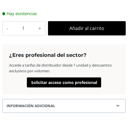
Hay existencias
AP
Añadir al carrito
Quick-
Panel
30×40
para
¿Eres profesional del sector?
4
Accede a tarifas de distribuidor desde 1 unidad y descuentos
foto
exclusivos por volumen.
10×15
Tesuto
Solicitar acceso como profesional
cantidad
INFORMACIÓN ADICIONAL