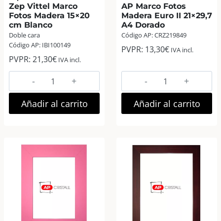
Zep Vittel Marco
AP Marco Fotos
Fotos Madera 15×20
Madera Euro II 21×29,7
cm Blanco
A4 Dorado
Doble cara
Código AP: CRZ219849
Código AP: IBI100149
PVPR:
13,30
€
IVA incl.
PVPR:
21,30
€
IVA incl.
Zep
AP
Vittel
Marco
Marco
Fotos
Añadir al carrito
Añadir al carrito
Fotos
Madera
Madera
Euro
15×20
II
cm
21×29,7
Blanco
A4
cantidad
Dorado
cantidad