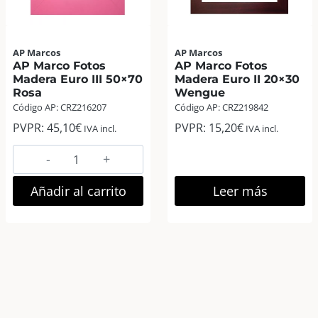
AP Marcos
AP Marcos
AP Marco Fotos
AP Marco Fotos
Madera Euro III 50×70
Madera Euro II 20×30
Rosa
Wengue
Código AP: CRZ216207
Código AP: CRZ219842
PVPR:
45,10
€
PVPR:
15,20
€
IVA incl.
IVA incl.
AP
Marco
Fotos
Añadir al carrito
Leer más
Madera
Euro
III
50×70
Rosa
cantidad