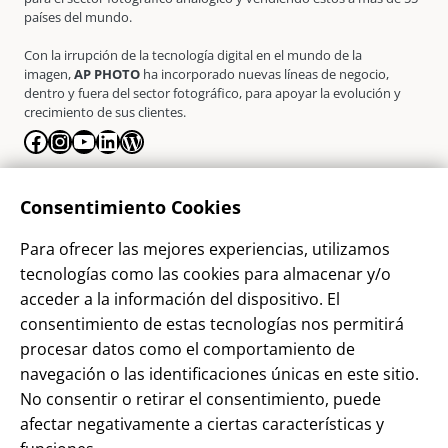
países del mundo.
Con la irrupción de la tecnología digital en el mundo de la
imagen,
AP PHOTO
ha incorporado nuevas líneas de negocio,
dentro y fuera del sector fotográfico, para apoyar la evolución y
crecimiento de sus clientes.
Facebook
Instagram
YouTube
LinkedIn
WordPress
La Empresa
Consentimiento Cookies
¿Quienes somos?
Para ofrecer las mejores experiencias, utilizamos
Contacto
tecnologías como las cookies para almacenar y/o
Sostenibilidad
acceder a la información del dispositivo. El
consentimiento de estas tecnologías nos permitirá
Blog
procesar datos como el comportamiento de
Alta Cliente
navegación o las identificaciones únicas en este sitio.
Aviso Legal
No consentir o retirar el consentimiento, puede
afectar negativamente a ciertas características y
Términos y Condiciones