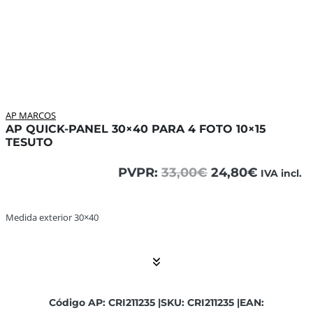
AP MARCOS
AP QUICK-PANEL 30×40 PARA 4 FOTO 10×15
TESUTO
El
El
PVPR:
33,00
€
24,80
€
IVA incl.
precio
precio
original
actual
era:
es:
Medida exterior 30×40 ... El contenido continúa. Activar 
Medida exterior 30×40
33,00€.
24,80€.
Código AP: CRI211235 |
SKU: CRI211235 |
EAN: