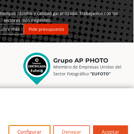
tiempos rápidos y calidad garantizada. Trabajamos con los
sectores más exigentes.
cubre más
Pide presupuesto
Grupo AP PHOTO
Miembro de Empresas Unidas del
Sector Fotográfico
“EUFOTO”
Configurar
Denegar
Aceptar