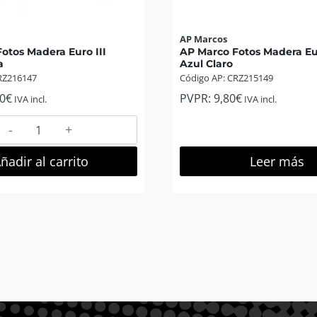
AP Marcos
otos Madera Euro III
AP Marco Fotos Madera Eu
a
Azul Claro
RZ216147
Código AP: CRZ215149
0
€
PVPR:
9,80
€
IVA incl.
IVA incl.
AP
Marco
Fotos
ñadir al carrito
Leer más
Madera
Euro
III
30×40
Rosa
cantidad