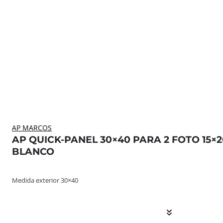
AP MARCOS
AP QUICK-PANEL 30×40 PARA 2 FOTO 15×2
BLANCO
Medida exterior 30×40 ... El contenido continúa. Activa
Medida exterior 30×40