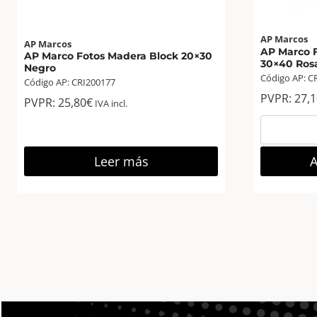
AP Marcos
AP Marcos
AP Marco F
AP Marco Fotos Madera Block 20×30
30×40 Ros
Negro
Código AP: C
Código AP: CRI200177
PVPR:
27,1
PVPR:
25,80
€
IVA incl.
Leer más
A