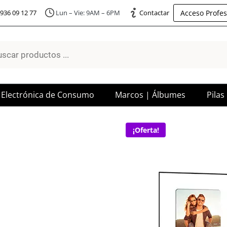
Acceso Profes
936 09 12 77
Lun – Vie: 9AM – 6PM
Contactar
a
os
Electrónica de Consumo
Marcos | Álbumes
Pilas
¡Oferta!