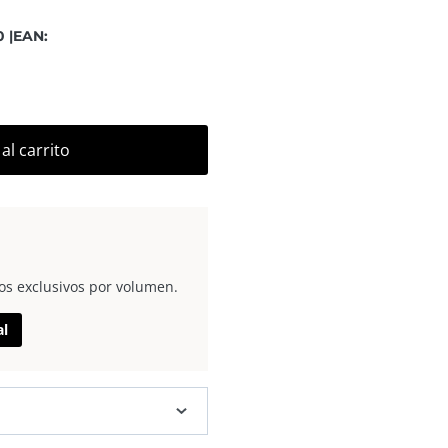
 |
EAN:
al carrito
os exclusivos por volumen.
al