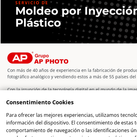
SERVICIO DE
Moldeo por Inyecció
Plástico
Con más de 40 años de experiencia en la fabricación de produc
fotográfico analógico y vendiendo estos a más de 55 países de
Con la irrupción de la tecnología digital en el mundo de la im
incorporado nuevas líneas de negocio, dentro y fuera del secto
Consentimiento Cookies
la evolución y crecimiento de sus clientes.
Facebook
Instagram
YouTube
LinkedIn
WordPress
Para ofrecer las mejores experiencias, utilizamos tecnol
información del dispositivo. El consentimiento de estas
comportamiento de navegación o las identificaciones únic