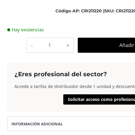
Código AP: CRI211220 |
SKU: CRI211220
Hay existencias
AP
Añadir 
Quick-
Panel
30×40
para
¿Eres profesional del sector?
2
foto
Accede a tarifas de distribuidor desde 1 unidad y descuent
15×20
Solicitar acceso como profesion
Blanco
cantidad
INFORMACIÓN ADICIONAL