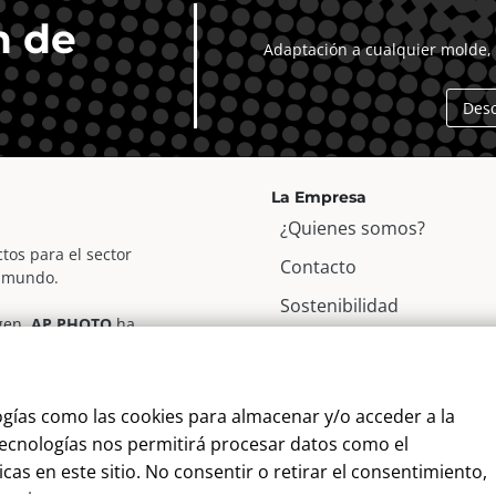
n de
Adaptación a cualquier molde, 
Des
La Empresa
¿Quienes somos?
tos para el sector
Contacto
l mundo.
Sostenibilidad
agen,
AP PHOTO
ha
Blog
r fotográfico, para apoyar
Alta Cliente
ogías como las cookies para almacenar y/o acceder a la
Aviso Legal
 tecnologías nos permitirá procesar datos como el
Términos y Condiciones
as en este sitio. No consentir o retirar el consentimiento,